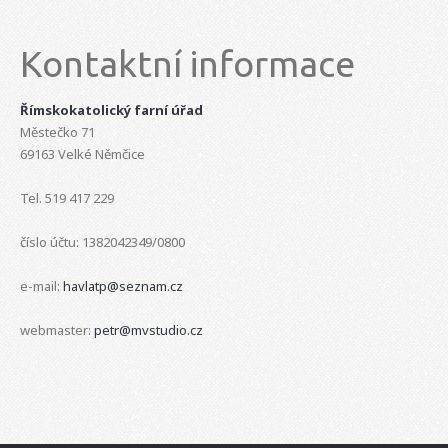
Kontaktní informace
Římskokatolický farní úřad
Městečko 71
69163 Velké Němčice
Tel. 519 417 229
číslo účtu: 1382042349/0800
e-mail:
havlatp@seznam.cz
webmaster:
petr@mvstudio.cz