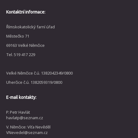
Kontaktní informace:
Římskokatolický farní úřad
Městečko 71
69163 Velké Němčice
Tel. 519 417 229
Velké Němčice č.ú. 1382042349/0800
Uherčice č.ú. 1382059319/0800
E-mail kontakty:
P. Petr Havlát
havlatp@seznam.cz
V. Němčice: Víťa Nevěděl
VNevedel@seznam.cz