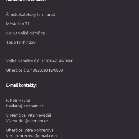
Římskokatolický farní úřad
Městečko 71
69163 Velké Němčice
Tel. 519 417 229
Velké Němčice č.ú. 1382042349/0800
Uherčice č.ú. 1382059319/0800
E-mail kontakty:
P. Petr Havlát
havlatp@seznam.cz
V. Němčice: Víťa Nevěděl
VNevedel@seznam.cz
Uherčice: Věra Rohrerová
vera.rohrerova@gmail.com