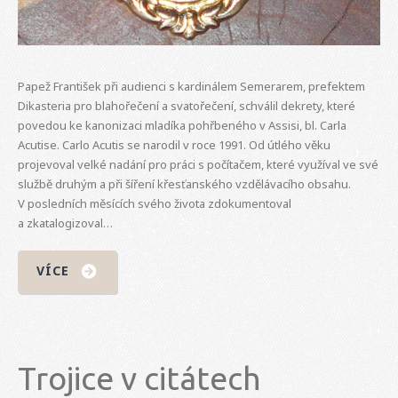
Papež František při audienci s kardinálem Semerarem, prefektem
Dikasteria pro blahořečení a svatořečení, schválil dekrety, které
povedou ke kanonizaci mladíka pohřbeného v Assisi, bl. Carla
Acutise. Carlo Acutis se narodil v roce 1991. Od útlého věku
projevoval velké nadání pro práci s počítačem, které využíval ve své
službě druhým a při šíření křesťanského vzdělávacího obsahu.
V posledních měsících svého života zdokumentoval
a zkatalogizoval…
VÍCE
Trojice v citátech