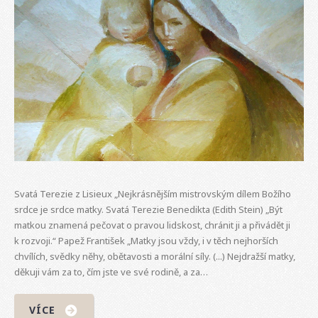
Svatá Terezie z Lisieux „Nejkrásnějším mistrovským dílem Božího
srdce je srdce matky. Svatá Terezie Benedikta (Edith Stein) „Být
matkou znamená pečovat o pravou lidskost, chránit ji a přivádět ji
k rozvoji.“ Papež František „Matky jsou vždy, i v těch nejhorších
chvílích, svědky něhy, obětavosti a morální síly. (...) Nejdražší matky,
děkuji vám za to, čím jste ve své rodině, a za…
VÍCE