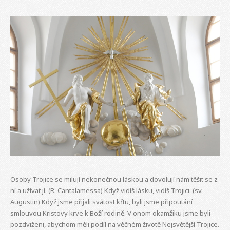
Osoby Trojice se milují nekonečnou láskou a dovolují nám těšit se z
ní a užívat jí. (R. Cantalamessa) Když vidíš lásku, vidíš Trojici. (sv.
Augustin) Když jsme přijali svátost křtu, byli jsme připoutání
smlouvou Kristovy krve k Boží rodině. V onom okamžiku jsme byli
pozdviženi, abychom měli podíl na věčném životě Nejsvětější Trojice.