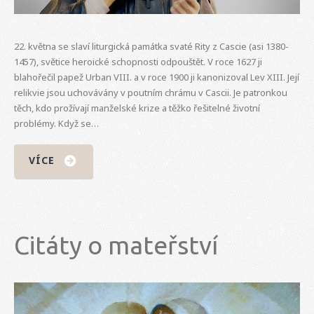
22. května se slaví liturgická památka svaté Rity z Cascie (asi 1380-
1457), světice heroické schopnosti odpouštět. V roce 1627 ji
blahořečil papež Urban VIII. a v roce 1900 ji kanonizoval Lev XIII. Její
relikvie jsou uchovávány v poutním chrámu v Cascii. Je patronkou
těch, kdo prožívají manželské krize a těžko řešitelné životní
problémy. Když se…
VÍCE
Citáty o mateřství