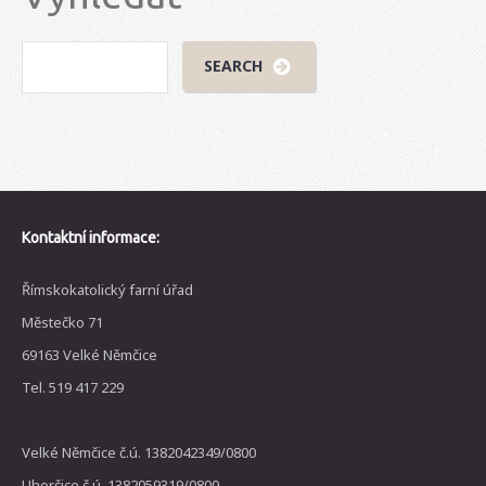
Kontaktní informace:
Římskokatolický farní úřad
Městečko 71
69163 Velké Němčice
Tel. 519 417 229
Velké Němčice č.ú. 1382042349/0800
Uherčice č.ú. 1382059319/0800