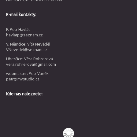
E-mail kontakty:
P. Petr Havlát
havlatp@seznam.cz
V. Němčice: Víťa Nevěděl
VNevedel@seznam.cz
Uherčice: Věra Rohrerová
vera.rohrerova@gmail.com
webmaster: Petr Vaněk
petr@mvstudio.cz
Kde nás naleznete: