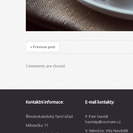
« Previous post
Comments are closed.
Kontaktní informace:
E-mail kontakty:
Římskokatolický farní úřad
P. Petr Havlát
havlatp@seznam.cz
Městečko 71
V. Němčice: Víťa Nevěděl