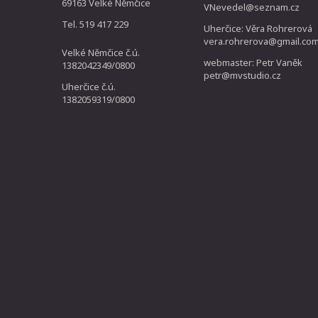
69163 Velké Němčice
VNevedel@seznam.cz
Tel. 519 417 229
Uherčice: Věra Rohrerová
vera.rohrerova@gmail.co
Velké Němčice č.ú.
webmaster: Petr Vaněk
1382042349/0800
petr@mvstudio.cz
Uherčice č.ú.
1382059319/0800