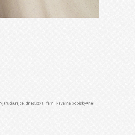
//jarucia.rajce.idnes.cz/1._farni_kavarna popisky=ne]