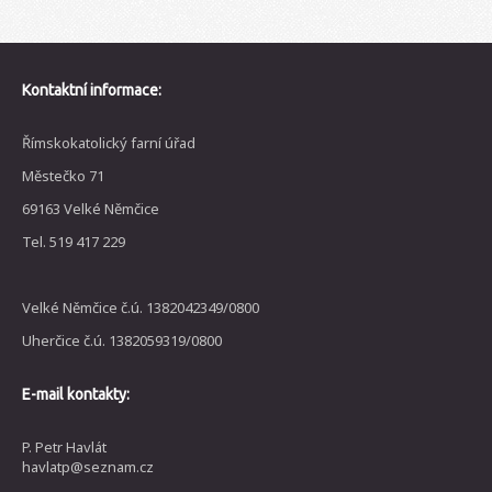
Kontaktní informace:
Římskokatolický farní úřad
Městečko 71
69163 Velké Němčice
Tel. 519 417 229
Velké Němčice č.ú. 1382042349/0800
Uherčice č.ú. 1382059319/0800
E-mail kontakty:
P. Petr Havlát
havlatp@seznam.cz