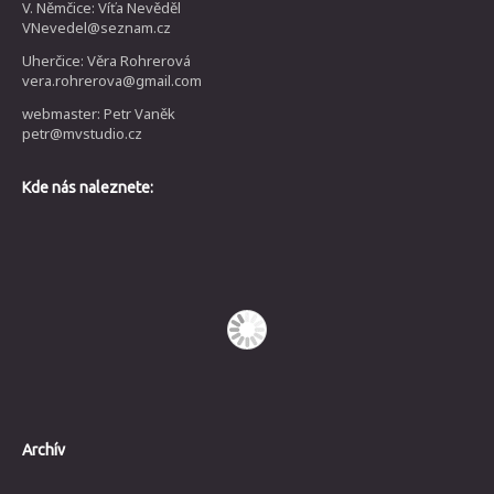
V. Němčice: Víťa Nevěděl
VNevedel@seznam.cz
Uherčice: Věra Rohrerová
vera.rohrerova@gmail.com
webmaster: Petr Vaněk
petr@mvstudio.cz
Kde nás naleznete:
Archív