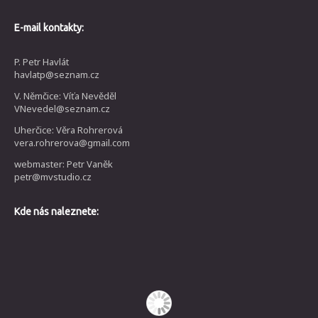
E-mail kontakty:
P. Petr Havlát
havlatp@seznam.cz
V. Němčice: Víťa Nevěděl
VNevedel@seznam.cz
Uherčice: Věra Rohrerová
vera.rohrerova@gmail.com
webmaster: Petr Vaněk
petr@mvstudio.cz
Kde nás naleznete: