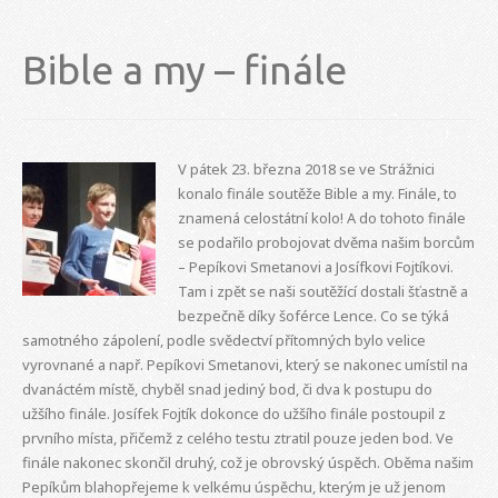
Bible a my – finále
V pátek 23. března 2018 se ve Strážnici
konalo finále soutěže Bible a my. Finále, to
znamená celostátní kolo! A do tohoto finále
se podařilo probojovat dvěma našim borcům
– Pepíkovi Smetanovi a Josífkovi Fojtíkovi.
Tam i zpět se naši soutěžící dostali šťastně a
bezpečně díky šoférce Lence. Co se týká
samotného zápolení, podle svědectví přítomných bylo velice
vyrovnané a např. Pepíkovi Smetanovi, který se nakonec umístil na
dvanáctém místě, chyběl snad jediný bod, či dva k postupu do
užšího finále. Josífek Fojtík dokonce do užšího finále postoupil z
prvního místa, přičemž z celého testu ztratil pouze jeden bod. Ve
finále nakonec skončil druhý, což je obrovský úspěch. Oběma našim
Pepíkům blahopřejeme k velkému úspěchu, kterým je už jenom