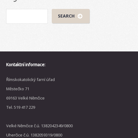
Kontaktní informace:
Římskokatolický farní úřad
Městečko 71
69163 Velké Němčice
Tel. 519 417 229
Velké Němčice č.ú. 1382042349/0800
Uherčice č.ú. 1382059319/0800