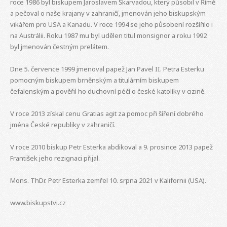
roce 1986 byl biskupem Jaroslavem Škarvadou, který působil v Římě
a pečoval o naše krajany v zahraničí, jmenován jeho biskupským
vikářem pro USA a Kanadu. V roce 1994 se jeho působení rozšířilo i
na Austrálii. Roku 1987 mu byl udělen titul monsignor a roku 1992
byl jmenován čestným prelátem.
Dne 5. července 1999 jmenoval papež Jan Pavel II. Petra Esterku
pomocným biskupem brněnským a titulárním biskupem
čefalenským a pověřil ho duchovní péčí o české katolíky v cizině.
V roce 2013 získal cenu Gratias agit za pomoc při šíření dobrého
jména České republiky v zahraničí.
V roce 2010 biskup Petr Esterka abdikoval a 9. prosince 2013 papež
František jeho rezignaci přijal.
Mons. ThDr. Petr Esterka zemřel 10. srpna 2021 v Kalifornii (USA).
www.biskupstvi.cz