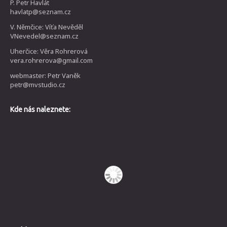
P. Petr Havlát
havlatp@seznam.cz
V. Němčice: Víťa Nevěděl
VNevedel@seznam.cz
Uherčice: Věra Rohrerová
vera.rohrerova@gmail.com
webmaster: Petr Vaněk
petr@mvstudio.cz
Kde nás naleznete: