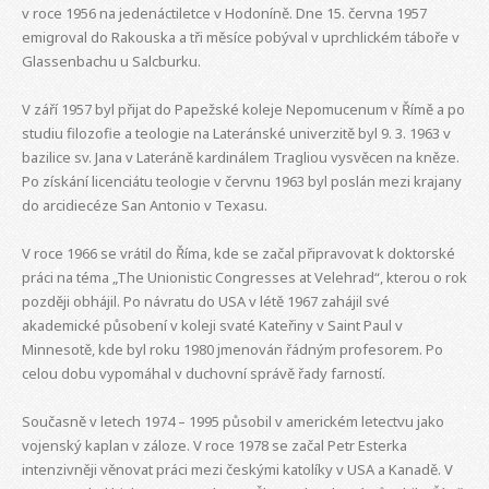
v roce 1956 na jedenáctiletce v Hodoníně. Dne 15. června 1957
emigroval do Rakouska a tři měsíce pobýval v uprchlickém táboře v
Glassenbachu u Salcburku.
V září 1957 byl přijat do Papežské koleje Nepomucenum v Římě a po
studiu filozofie a teologie na Lateránské univerzitě byl 9. 3. 1963 v
bazilice sv. Jana v Lateráně kardinálem Tragliou vysvěcen na kněze.
Po získání licenciátu teologie v červnu 1963 byl poslán mezi krajany
do arcidiecéze San Antonio v Texasu.
V roce 1966 se vrátil do Říma, kde se začal připravovat k doktorské
práci na téma „The Unionistic Congresses at Velehrad“, kterou o rok
později obhájil. Po návratu do USA v létě 1967 zahájil své
akademické působení v koleji svaté Kateřiny v Saint Paul v
Minnesotě, kde byl roku 1980 jmenován řádným profesorem. Po
celou dobu vypomáhal v duchovní správě řady farností.
Současně v letech 1974 – 1995 působil v americkém letectvu jako
vojenský kaplan v záloze. V roce 1978 se začal Petr Esterka
intenzivněji věnovat práci mezi českými katolíky v USA a Kanadě. V