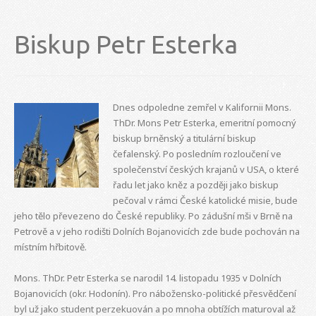
Biskup Petr Esterka
Dnes odpoledne zemřel v Kalifornii Mons.
ThDr. Mons Petr Esterka, emeritní pomocný
biskup brněnský a titulární biskup
čefalenský. Po posledním rozloučení ve
společenství českých krajanů v USA, o které
řadu let jako kněz a později jako biskup
pečoval v rámci České katolické misie, bude
jeho tělo převezeno do České republiky. Po zádušní mši v Brně na
Petrově a v jeho rodišti Dolních Bojanovicích zde bude pochován na
místním hřbitově.
Mons. ThDr. Petr Esterka se narodil 14. listopadu 1935 v Dolních
Bojanovicích (okr. Hodonín). Pro nábožensko-politické přesvědčení
byl už jako student perzekuován a po mnoha obtížích maturoval až