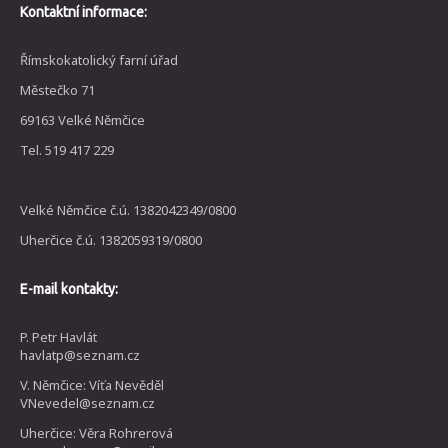
Kontaktní informace:
Římskokatolický farní úřad
Městečko 71
69163 Velké Němčice
Tel. 519 417 229
Velké Němčice č.ú. 1382042349/0800
Uherčice č.ú. 1382059319/0800
E-mail kontakty:
P. Petr Havlát
havlatp@seznam.cz
V. Němčice: Víťa Nevěděl
VNevedel@seznam.cz
Uherčice: Věra Rohrerová