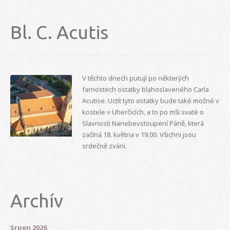
Bl. C. Acutis
V těchto dnech putují po některých
farnostech ostatky blahoslaveného Carla
Acutise. Uctít tyto ostatky bude také možné v
kostele v Uherčicích, a to po mši svaté o
Slavnosti Nanebevstoupení Páně, která
začíná 18. května v 19.00. Všichni jsou
srdečně zváni.
Archív
Srpen 2026