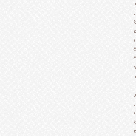
Ú
L
Ř
Z
S
Č
Č
B
Ú
L
D
L
P
Ř
Z