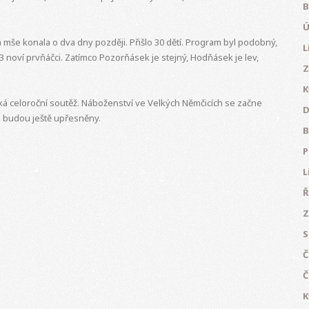
B
Ú
 mše konala o dva dny později. Přišlo 30 dětí. Program byl podobný,
L
 3 noví prvňáčci. Zatímco Pozorňásek je stejný, Hodňásek je lev,
Z
K
ká celoroční soutěž. Náboženství ve Velkých Němčicích se začne
D
i budou ještě upřesněny.
B
P
L
Ř
Z
S
Č
Č
K