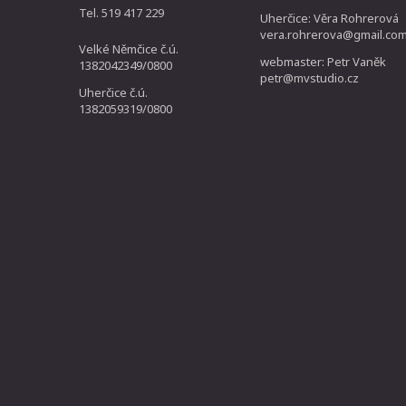
Tel. 519 417 229
Uherčice: Věra Rohrerová
vera.rohrerova@gmail.co
Velké Němčice č.ú.
webmaster: Petr Vaněk
1382042349/0800
petr@mvstudio.cz
Uherčice č.ú.
1382059319/0800