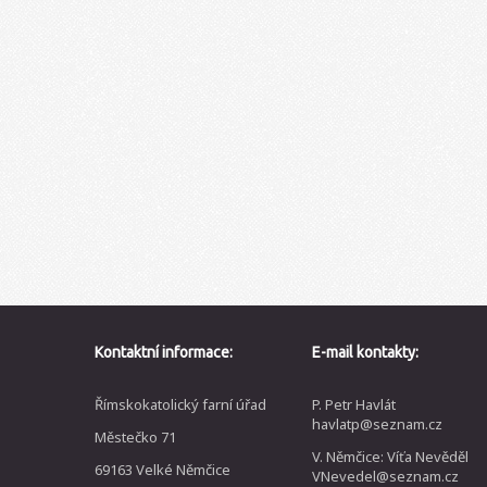
Kontaktní informace:
E-mail kontakty:
Římskokatolický farní úřad
P. Petr Havlát
havlatp@seznam.cz
Městečko 71
V. Němčice: Víťa Nevěděl
69163 Velké Němčice
VNevedel@seznam.cz