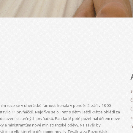
S
Č
m roce se v uherčické farnosti konala v pondělí 2. září v 18.00.
Č
stavilo 11 prvňáčků. Nejdříve se o. Petr s dětmi ještě krátce ohlédl za
K
edstavení statečných prvňáčků. Pan farář poté požehnal dětem nové
čky a ministrantům nové ministrantské oděvy. Na závěr byl
D
t je to vlk, kterého děti pojmenovaly Tesák, a za Pozorňáska