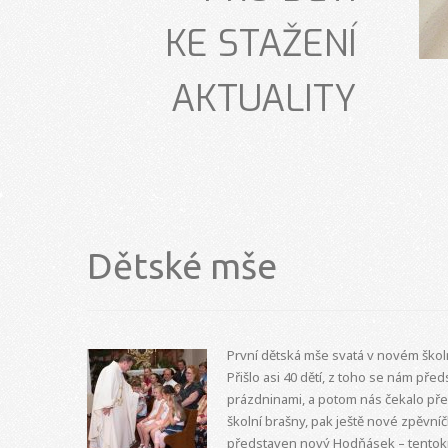
KE STAŽENÍ
AKTUALITY
Dětské mše
První dětská mše svatá v novém školní
Přišlo asi 40 dětí, z toho se nám před
prázdninami, a potom nás čekalo př
školní brašny, pak ještě nové zpěvní
představen nový Hodňásek – tentokrá