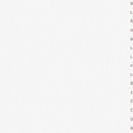
B
L
Ř
D
B
L
L
P
L
Ř
Z
Č
Č
D
B