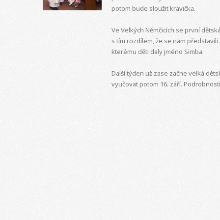
potom bude sloužit kravička.
Ve Velkých Němčicích se první dětská
s tím rozdílem, že se nám představili
kterému děti daly jméno Simba.
Další týden už zase začne velká děts
vyučovat potom 16. září. Podrobnost