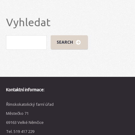
Vyhledat
Kontaktní informace:
Římskokatolický farní úřad
Městečko 71
69163 Velké Němčice
Tel. 519 417 229