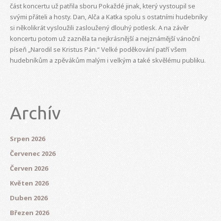
část koncertu už patřila sboru Pokaždé jinak, který vystoupil se
svými přáteli a hosty. Dan, Alča a Katka spolu s ostatními hudebníky
si několikrát vysloužili zasloužený dlouhý potlesk. A na závěr
koncertu potom už zazněla ta nejkrásnější a nejznámější vánoční
píseň „Narodil se Kristus Pán.“ Velké poděkování patří všem
hudebníkům a zpěvákům malým i velkým a také skvělému publiku.
Archív
Srpen 2026
Červenec 2026
Červen 2026
Květen 2026
Duben 2026
Březen 2026