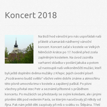
Koncert 2018
Na Boží hod vánoční pro nás uspořádali naši
přátelé a kamarádi nádherný vánoční
koncert. Koncert začal v kostele ve Velkých
Němčicích krátce po 17. hodině před zcela
zaplněným kostelem. Na úvod zazněla
varhanní skladba v podání Jakuba a potom
už nastoupili naši velkoněmčičtí mužáci, kteří
byli ještě doplněni dvěma mužáky z Křepic. Jejich úvodní píseň
„Pozdraveno budiž světlo“ všichni velmi dobře známe a atmosféru
této písně umocnila tma v kostele a zapálený paškál. Po písni
všechny přivítal otec Petr a seznámil přítomné s průběhem
koncertu. Po mužácích se představily se svými koledami, ale i jinými
písněmi děti pod vedením Pavla, se kterým nacvičovaly již někdy od
října. Pak nám ještě děti zazpívaly při mši o svátku sv. Štěpána. Třetí