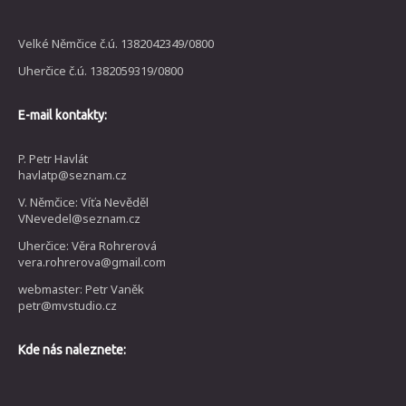
Velké Němčice č.ú. 1382042349/0800
Uherčice č.ú. 1382059319/0800
E-mail kontakty:
P. Petr Havlát
havlatp@seznam.cz
V. Němčice: Víťa Nevěděl
VNevedel@seznam.cz
Uherčice: Věra Rohrerová
vera.rohrerova@gmail.com
webmaster: Petr Vaněk
petr@mvstudio.cz
Kde nás naleznete: