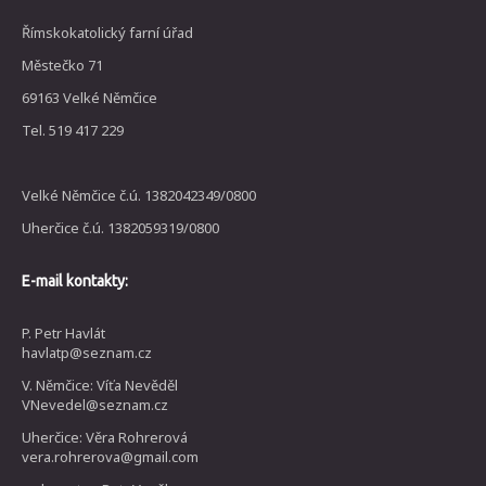
Římskokatolický farní úřad
Městečko 71
69163 Velké Němčice
Tel. 519 417 229
Velké Němčice č.ú. 1382042349/0800
Uherčice č.ú. 1382059319/0800
E-mail kontakty:
P. Petr Havlát
havlatp@seznam.cz
V. Němčice: Víťa Nevěděl
VNevedel@seznam.cz
Uherčice: Věra Rohrerová
vera.rohrerova@gmail.com