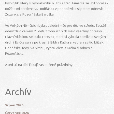
byl Vojtík, který si vybral knihu o Bibli a třetí Tamarce se líbil obrázek
Božího milosrdenství. Hodňáska v podobě vlka si potom odnesla
Zuzanka, a Pozorňáska Baruška.
Ve Velkých Němčicích byla poslední mše pro děti ve středu. Soutěž
odevzdalo celkem 25 dětí, z toho 9 z nich mělo všechny obrázky.
Hlavní vítězkou se stala Terezka, která si vybrala komiks o svatých,
druhá Evička sáhla po krásné Bibli a Kačka si vybrala svítící křížek.
Hodňáska, tedy lva Simbu, vyhrál Alex, a Kačka si odnesla
Pozorňáska.
A teď už na děti čekají zasloužené prázdniny!
Archív
Srpen 2026
Červenec 2026