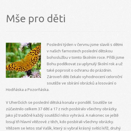
Mše pro děti
Poslední týden v červnu jsme slavili s dětmi
v našich farnostech poslední dětskou
bohoslužbu v tomto školním roce. Přišli jsme
Bohu poděkovat za uplynulý školní rok a už
také poprosit o ochranu do prázdnin.
Zároveň děti čekalo vyhodnocení celoroční
soutěže ve sbírání obrázků a losování o
Hodňáska a Pozorňáska.
V Uherčicích se poslední dětská konala v pondělí. Soutěže se
zúčastnilo celkem 37 dětí a 17 z nich posbíralo všechny obrázky.
Jako již tradičně každý soutěžící něco vyhrává. A nakonec se ještě
losují tři hlavní vítězové z těch, kdo posbírali všechny obrázky.
Vítězem se letos stal Vašík, který si vybral krásný svítící kříž, druhý