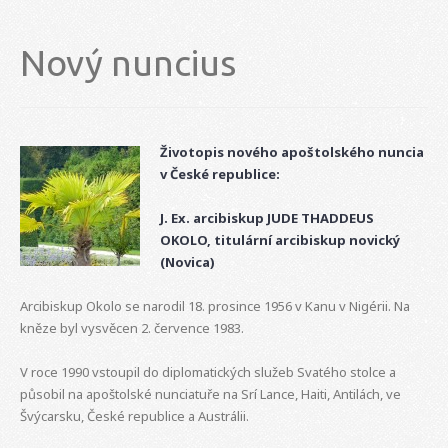
Nový nuncius
Životopis nového apoštolského nuncia
v České republice:
J. Ex. arcibiskup JUDE THADDEUS
OKOLO,
titulární arcibiskup novický
(Novica)
Arcibiskup Okolo se narodil 18. prosince 1956 v Kanu v Nigérii. Na
kněze byl vysvěcen 2. července 1983.
V roce 1990 vstoupil do diplomatických služeb Svatého stolce a
působil na apoštolské nunciatuře na Srí Lance, Haiti, Antilách, ve
Švýcarsku, České republice a Austrálii.