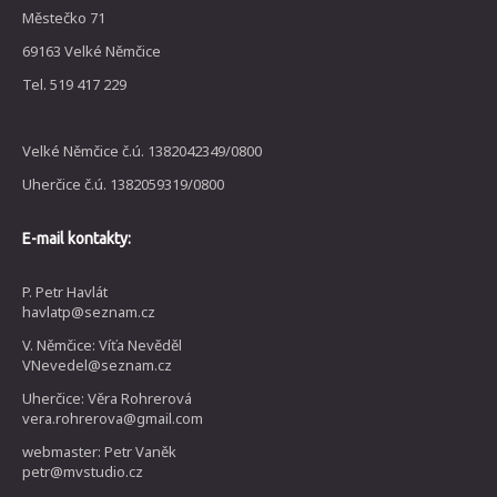
Městečko 71
69163 Velké Němčice
Tel. 519 417 229
Velké Němčice č.ú. 1382042349/0800
Uherčice č.ú. 1382059319/0800
E-mail kontakty:
P. Petr Havlát
havlatp@seznam.cz
V. Němčice: Víťa Nevěděl
VNevedel@seznam.cz
Uherčice: Věra Rohrerová
vera.rohrerova@gmail.com
webmaster: Petr Vaněk
petr@mvstudio.cz