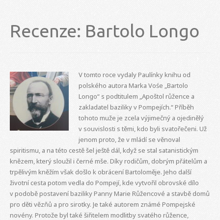
Recenze: Bartolo Longo
V tomto roce vydaly Paulínky knihu od
polského autora Marka Vośe „Bartolo
Longo“ s podtitulem „Apoštol růžence a
zakladatel baziliky v Pompejích.“ Příběh
tohoto muže je zcela výjimečný a ojedinělý
v souvislosti s těmi, kdo byli svatořečeni. Už
jenom proto, že v mládí se věnoval
spiritismu, a na této cestě šel ještě dál, když se stal satanistickým
knězem, který sloužil i černé mše. Díky rodičům, dobrým přátelům a
trpělivým kněžím však došlo k obrácení Bartoloměje. Jeho další
životní cesta potom vedla do Pompejí, kde vytvořil obrovské dílo
v podobě postavení baziliky Panny Marie Růžencové a stavbě domů
pro děti vězňů a pro sirotky. Je také autorem známé Pompejské
novény. Protože byl také šiřitelem modlitby svatého růžence,