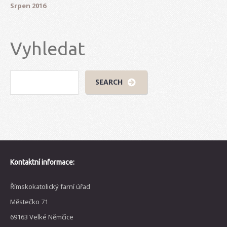
Srpen 2016
Vyhledat
Kontaktní informace:
Římskokatolický farní úřad
Městečko 71
69163 Velké Němčice