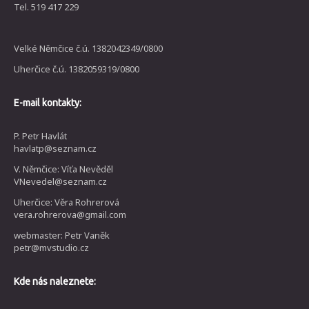
Tel. 519 417 229
Velké Němčice č.ú. 1382042349/0800
Uherčice č.ú. 1382059319/0800
E-mail kontakty:
P. Petr Havlát
havlatp@seznam.cz
V. Němčice: Víťa Nevěděl
VNevedel@seznam.cz
Uherčice: Věra Rohrerová
vera.rohrerova@gmail.com
webmaster: Petr Vaněk
petr@mvstudio.cz
Kde nás naleznete: