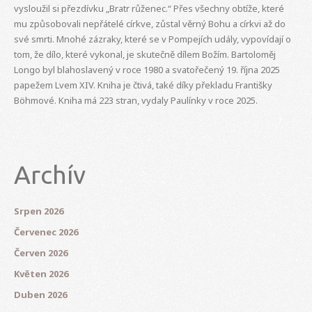
vysloužil si přezdívku „Bratr růženec.“ Přes všechny obtíže, které
mu způsobovali nepřátelé církve, zůstal věrný Bohu a církvi až do
své smrti. Mnohé zázraky, které se v Pompejích udály, vypovídají o
tom, že dílo, které vykonal, je skutečně dílem Božím. Bartoloměj
Longo byl blahoslavený v roce 1980 a svatořečený 19. října 2025
papežem Lvem XIV. Kniha je čtivá, také díky překladu Františky
Böhmové. Kniha má 223 stran, vydaly Paulínky v roce 2025.
Archív
Srpen 2026
Červenec 2026
Červen 2026
Květen 2026
Duben 2026