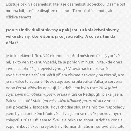
Existuje ošklivá osamělost, která je osamělostí sobeckou. Osamělost
mnoha lidí, kteří se dívají jen na sebe. To není bílá samota, ale
ošklivá samota.
Jsou tu individuální skvrny a pak jsou tu kolektivní skvrny,
velké skvrny, které špiní, jako jsou války. A co se s tím dá
dělat?
Je to kolektivní hřích. Náš ekonom mi před měsícem říkal (vyprávěl
mi, jak to ve Vatikánu vypadá, že je pořád v mínusu): víte, kde dnes
investice přinášejí největší výnosy? V továrnách na zbraně.
Vyděláváte na zabíjení. Větší příjem získáte z továrny na zbraně, a to
je na válce to strašné. Neexistuje žádná bílá válka. Válka je červená
nebo černá. Vždycky opakuji, že když jsem byl v roce 2014 (
před
vojenským památníkem
,
pozn. překl
.) v italské Redipuglii, plakal jsem.
Pak se mi totéž stalo (
na vojenském hřbitově, pozn. překl.
) v Anziu, a
pak pokaždé 2. listopadu, když chodím sloužit na hřbitov. Naposledy
jsem byl na britském hřbitově a díval jsem se na věk pochovaných
chlapců. Hrůza. Už jsem to říkal, ale řeknu to znovu: Když se konala
vzpomínková akce na vylodění v Normandii, všichni šéfové vlád toto