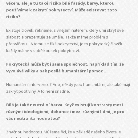
věcem, ale je tu také riziko bílé fasády, barvy, kterou
používáme k zakrytí pokrytectví. Může existovat toto
riziko?
Existuje člověk, řekněme, s vnějším nátěrem, který umí skrýt své
slabosti a prezentuje se uměle. Takže máme problém s
přetvářkou... A tomu se říká pokrytectví, je to pokrytecký člověk...
každý máme v sobě kousek pokrytectví.
Pokrytecká může být i sama společnost, například tím, že
vyvolává války a pak posílá humanitární pomoc ...
Humanitární intervence? Ano, někdy jsou humanitární, ale také mají
zakrýt pocit viny. A to není snadné.
Bílá je také neutrální barva. Když existují kontrasty mezi
různými ideologiemi, dokonce i mezi různými lidmi, je pro
vás neutralita hodnotou?
Značnou hodnotou. Můžeme říci, že v základě našeho života je