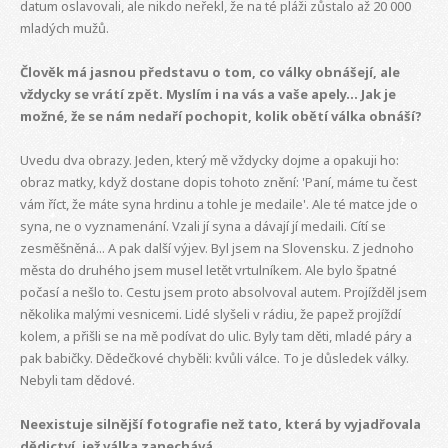
datum oslavovali, ale nikdo neřekl, že na té pláži zůstalo až 20 000
mladých mužů.
Člověk má jasnou představu o tom, co války obnášejí, ale
vždycky se vrátí zpět. Myslím i na vás a vaše apely... Jak je
možné, že se nám nedaří pochopit, kolik obětí válka obnáší?
Uvedu dva obrazy. Jeden, který mě vždycky dojme a opakuji ho:
obraz matky, když dostane dopis tohoto znění: 'Paní, máme tu čest
vám říct, že máte syna hrdinu a tohle je medaile'. Ale té matce jde o
syna, ne o vyznamenání. Vzali jí syna a dávají jí medaili. Cítí se
zesměšněná... A pak další výjev. Byl jsem na Slovensku. Z jednoho
města do druhého jsem musel letět vrtulníkem. Ale bylo špatné
počasí a nešlo to. Cestu jsem proto absolvoval autem. Projížděl jsem
několika malými vesnicemi. Lidé slyšeli v rádiu, že papež projíždí
kolem, a přišli se na mě podívat do ulic. Byly tam děti, mladé páry a
pak babičky. Dědečkové chyběli: kvůli válce. To je důsledek války.
Nebyli tam dědové.
Neexistuje silnější fotografie než tato, která by vyjadřovala
dědictví, jež válka zanechává.