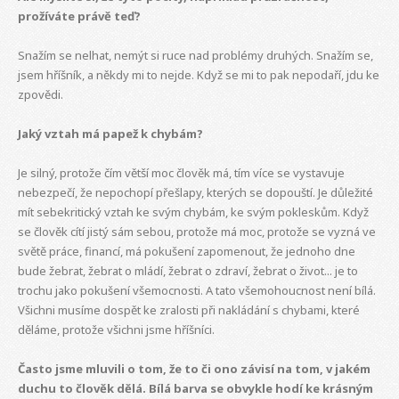
prožíváte právě teď?
Snažím se nelhat, nemýt si ruce nad problémy druhých. Snažím se,
jsem hříšník, a někdy mi to nejde. Když se mi to pak nepodaří, jdu ke
zpovědi.
Jaký vztah má papež k chybám?
Je silný, protože čím větší moc člověk má, tím více se vystavuje
nebezpečí, že nepochopí přešlapy, kterých se dopouští. Je důležité
mít sebekritický vztah ke svým chybám, ke svým pokleskům. Když
se člověk cítí jistý sám sebou, protože má moc, protože se vyzná ve
světě práce, financí, má pokušení zapomenout, že jednoho dne
bude žebrat, žebrat o mládí, žebrat o zdraví, žebrat o život... je to
trochu jako pokušení všemocnosti. A tato všemohoucnost není bílá.
Všichni musíme dospět ke zralosti při nakládání s chybami, které
děláme, protože všichni jsme hříšníci.
Často jsme mluvili o tom, že to či ono závisí na tom, v jakém
duchu to člověk dělá. Bílá barva se obvykle hodí ke krásným