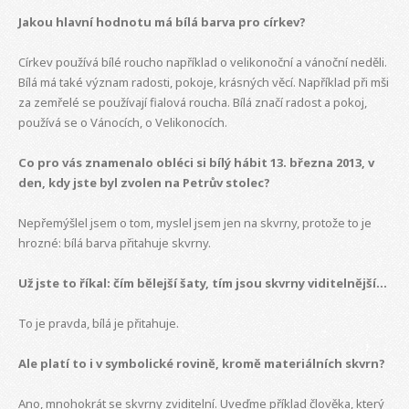
Jakou hlavní hodnotu má bílá barva pro církev?
Církev používá bílé roucho například o velikonoční a vánoční neděli.
Bílá má také význam radosti, pokoje, krásných věcí. Například při mši
za zemřelé se používají fialová roucha. Bílá značí radost a pokoj,
používá se o Vánocích, o Velikonocích.
Co pro vás znamenalo obléci si bílý hábit 13. března 2013, v
den, kdy jste byl zvolen na Petrův stolec?
Nepřemýšlel jsem o tom, myslel jsem jen na skvrny, protože to je
hrozné: bílá barva přitahuje skvrny.
Už jste to říkal: čím bělejší šaty, tím jsou skvrny viditelnější...
To je pravda, bílá je přitahuje.
Ale platí to i v symbolické rovině, kromě materiálních skvrn?
Ano, mnohokrát se skvrny zviditelní. Uveďme příklad člověka, který