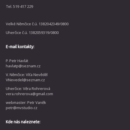
Tel. 519 417 229
Velké Němčice č.ú. 1382042349/0800
Uherčice č.ú. 1382059319/0800
E-mail kontakty:
P. Petr Havlát
havlatp@seznam.cz
V. Němčice: Víťa Nevěděl
VNevedel@seznam.cz
Uherčice: Věra Rohrerová
vera.rohrerova@gmail.com
webmaster: Petr Vaněk
petr@mvstudio.cz
Kde nás naleznete: