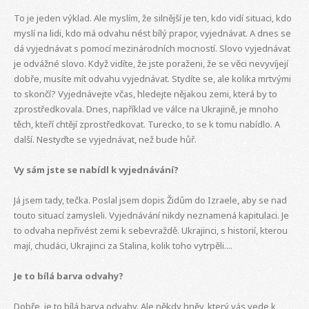
To je jeden výklad. Ale myslím, že silnější je ten, kdo vidí situaci, kdo
myslí na lidi, kdo má odvahu nést bílý prapor, vyjednávat. A dnes se
dá vyjednávat s pomocí mezinárodních mocností. Slovo vyjednávat
je odvážné slovo. Když vidíte, že jste poraženi, že se věci nevyvíjejí
dobře, musíte mít odvahu vyjednávat. Stydíte se, ale kolika mrtvými
to skončí? Vyjednávejte včas, hledejte nějakou zemi, která by to
zprostředkovala. Dnes, například ve válce na Ukrajině, je mnoho
těch, kteří chtějí zprostředkovat. Turecko, to se k tomu nabídlo. A
další. Nestyďte se vyjednávat, než bude hůř.
Vy sám jste se nabídl k vyjednávání?
Já jsem tady, tečka. Poslal jsem dopis Židům do Izraele, aby se nad
touto situací zamysleli. Vyjednávání nikdy neznamená kapitulaci. Je
to odvaha nepřivést zemi k sebevraždě. Ukrajinci, s historií, kterou
mají, chudáci, Ukrajinci za Stalina, kolik toho vytrpěli....
Je to bílá barva odvahy?
Dobře, je to bílá barva odvahy. Ale někdy hněv, který vás vede k