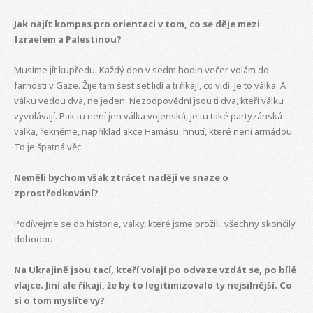
Jak najít kompas pro orientaci v tom, co se děje mezi
Izraelem a Palestinou?
Musíme jít kupředu. Každý den v sedm hodin večer volám do
farnosti v Gaze. Žije tam šest set lidí a ti říkají, co vidí: je to válka. A
válku vedou dva, ne jeden. Nezodpovědní jsou ti dva, kteří válku
vyvolávají. Pak tu není jen válka vojenská, je tu také partyzánská
válka, řekněme, například akce Hamásu, hnutí, které není armádou.
To je špatná věc.
Neměli bychom však ztrácet naději ve snaze o
zprostředkování?
Podívejme se do historie, války, které jsme prožili, všechny skončily
dohodou.
Na Ukrajině jsou tací, kteří volají po odvaze vzdát se, po bílé
vlajce. Jiní ale říkají, že by to legitimizovalo ty nejsilnější. Co
si o tom myslíte vy?