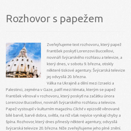
Rozhovor s papežem
Zveřejňujeme text rozhovoru, který papež
František poskytl Lorenzovi Buccellovi,
novináři švýcarského rozhlasu a televize, a
který dnes, v sobotu 9. března, otiskly
některé tiskové agentury. Švýcarská televize
jej odvysílá 20. března.
Válka na Ukrajině a dění mezi Izraelci a
Palestinci, zejména v Gaze, patří mezi témata, kterým se papež
František věnoval v rozhovoru, který poskytl na začátku února
Lorenzovi Buccellovi, novináři švýcarského rozhlasu a televize.
Papež vystoupil v kulturním magazínu
Cliché
v epizodě věnované
bílé barvě, barvě dobra, světla, na níž však nejvíce vynikají chyby a
špína. Rozhovor, který dnes přinesly některé agentury, odvysílá
švýcarská televize 20. března. Níže zveřejňujeme jeho plné znění.