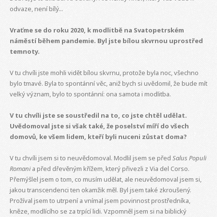
odvaze, není bílý...
Vraťme se do roku 2020, k modlitbě na Svatopetrském
náměstí během pandemie. Byl jste bílou skvrnou uprostřed
temnoty.
V tu chvíli jste mohli vidět bílou skvrnu, protože byla noc, všechno
bylo tmavé. Byla to spontánní věc, aniž bych si uvědomil, že bude mít
velký význam, bylo to spontánní: ona samota i modlitba.
V tu chvíli jste se soustředil na to, co jste chtěl udělat.
Uvědomoval jste si však také, že poselství míří do všech
domovů, ke všem lidem, kteří byli nuceni zůstat doma?
V tu chvíli jsem si to neuvědomoval. Modlil jsem se před
Salus Populi
Romani
a před dřevěným křížem, který přivezli z Via del Corso.
Přemýšlel jsem o tom, co musím udělat, ale neuvědomoval jsem si,
jakou transcendenci ten okamžik měl. Byl jsem také zkroušený.
Prožíval jsem to utrpení a vnímal jsem povinnost prostředníka,
kněze, modlícího se za trpící lidi. Vzpomněl jsem si na biblický