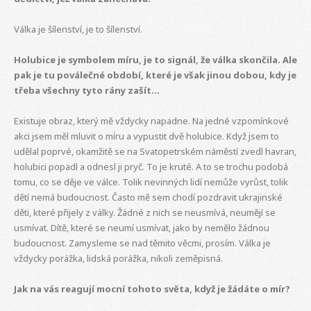
Válka je šílenství, je to šílenství.
Holubice je symbolem míru, je to signál, že válka skončila. Ale
pak je tu poválečné období, které je však jinou dobou, kdy je
třeba všechny tyto rány zašít...
Existuje obraz, který mě vždycky napadne. Na jedné vzpomínkové
akci jsem měl mluvit o míru a vypustit dvě holubice. Když jsem to
udělal poprvé, okamžitě se na Svatopetrském náměstí zvedl havran,
holubici popadl a odnesl ji pryč. To je kruté. A to se trochu podobá
tomu, co se děje ve válce. Tolik nevinných lidí nemůže vyrůst, tolik
dětí nemá budoucnost. Často mě sem chodí pozdravit ukrajinské
děti, které přijely z války. Žádné z nich se neusmívá, neumějí se
usmívat. Dítě, které se neumí usmívat, jako by nemělo žádnou
budoucnost. Zamysleme se nad těmito věcmi, prosím. Válka je
vždycky porážka, lidská porážka, nikoli zeměpisná.
Jak na vás reagují mocní tohoto světa, když je žádáte o mír?