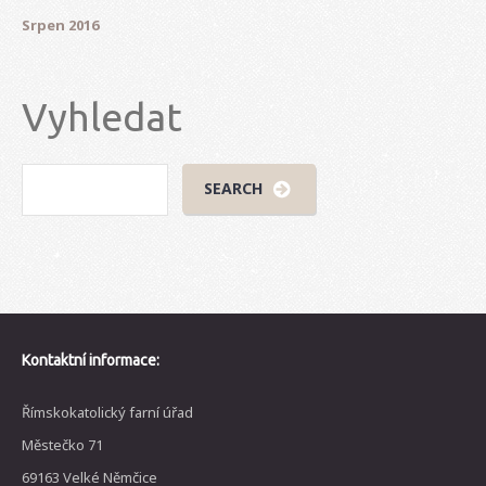
Srpen 2016
Vyhledat
Kontaktní informace:
Římskokatolický farní úřad
Městečko 71
69163 Velké Němčice