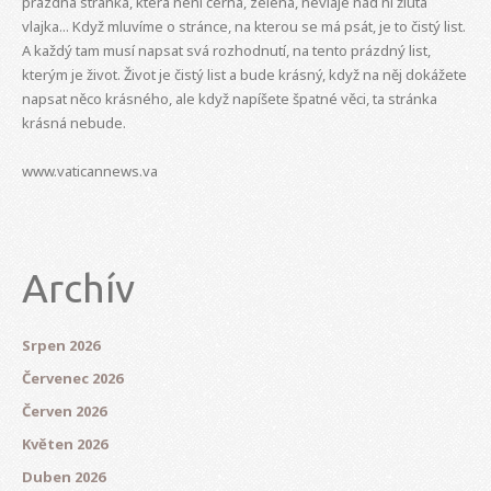
prázdná stránka, která není černá, zelená, nevlaje nad ní žlutá
vlajka... Když mluvíme o stránce, na kterou se má psát, je to čistý list.
A každý tam musí napsat svá rozhodnutí, na tento prázdný list,
kterým je život. Život je čistý list a bude krásný, když na něj dokážete
napsat něco krásného, ale když napíšete špatné věci, ta stránka
krásná nebude.
www.vaticannews.va
Archív
Srpen 2026
Červenec 2026
Červen 2026
Květen 2026
Duben 2026