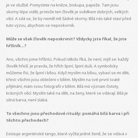
je ve službě. Pomyslete na kněze, biskupa, papeže. Tam jsou
skvrny lépe vidět, protože ten člověk je svědkem dobrých, velkých
věcí. A zdá se, že by neměl mít žádné skvrny. Bílá nás také staví před
tuto výzvu, abychom se neposkvrnili.
Může se však člověk neposkrvnit? Vždycky jste říkal, že jste
hříšník...?
Ano, všichni jsme hříšníci. Pokud někdo říká, že není, mýlí se: každý
člověk hřeší. Je pravda, že hřích špiní, špiní duši. A symbolicky
můžeme říci, že špiní i bílou. Když myslím na bílou, vybaví se mi děti,
křest: všichni jsou oblečeni v bílém. Myslím na své první svaté
přijímání, mám svou fotografii v bílém. Bílá má význam čistoty,
krásných věcí. Myslím také na děti, na ženy, které se vdávají. Bílá je
silná barva, není slabá.
To všechno jsou přechodové rituály: pomáhá bílá barva i při
těchto přechodech?
Existuje argentinské tango, které vyčítá jedné ženě, že se vdává v