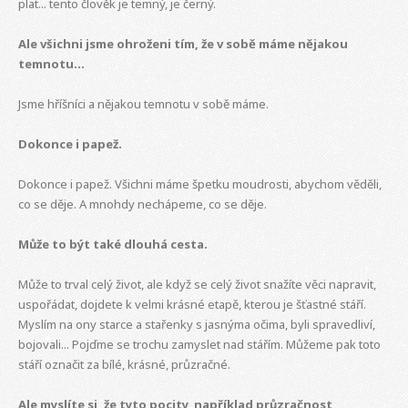
plat... tento člověk je temný, je černý.
Ale všichni jsme ohroženi tím, že v sobě máme nějakou
temnotu...
Jsme hříšníci a nějakou temnotu v sobě máme.
Dokonce i papež.
Dokonce i papež. Všichni máme špetku moudrosti, abychom věděli,
co se děje. A mnohdy nechápeme, co se děje.
Může to být také dlouhá cesta.
Může to trval celý život, ale když se celý život snažíte věci napravit,
uspořádat, dojdete k velmi krásné etapě, kterou je šťastné stáří.
Myslím na ony starce a stařenky s jasnýma očima, byli spravedliví,
bojovali... Pojďme se trochu zamyslet nad stářím. Můžeme pak toto
stáří označit za bílé, krásné, průzračné.
Ale myslíte si, že tyto pocity, například průzračnost,