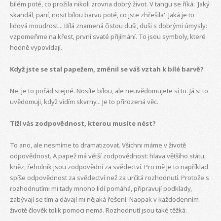
bílém poté, co prožila nikoli zrovna dobrý život. V tangu se říká: 'Jaký
skandál, paní, nosit bílou barvu poté, co jste zhřešila'. Jaká je to
lidová moudrost... Bílá znamená čistou duši, duši s dobrými úmysly:
vzpomeňme na křest, první svaté přijímání. To jsou symboly, které
hodně vypovídají.
Když jste se stal papežem, změnil se váš vztah k bílé barvě?
Ne, je to pořád stejné. Nosíte bílou, ale neuvědomujete si to. Já si to
uvědomuji, když vidím skvrny... Je to přirozená věc.
Tíží vás zodpovědnost, kterou musíte nést?
To ano, ale nesmíme to dramatizovat. Všichni máme v životě
odpovědnost. A papež má větší zodpovědnost: hlava většího státu,
kněz, řeholník jsou zodpovědní za svědectví. Pro mě je to například
spíše odpovědnost za svědectví než za určitá rozhodnutí. Protože s
rozhodnutími mi tady mnoho lidí pomáhá, připravují podklady,
zabývají se tím a dávají mi nějaká řešení. Naopak v každodenním
životě člověk tolik pomoci nemá. Rozhodnutí jsou také těžká.