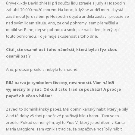
úryvek, kdy David zhřešil při součtu lidu Izraele a Judy a Hospodin
zahubil 70 000 mužů morem. Na konci, když se anděl moru chystá
zasáhnout Jeruzalém, je Hospodin dojat a anděla zastaví, protože se
nad svým lidem slituje. Ano, za oné pohromy jsem přemýšlel a
modlil se: Pane, dej se pohnout a smiluj se nad lidem, který trpí
touto pohromou. To je moje zkušenost z toho dne.
Cítil jste osamělost toho náměstí, která byla i fyzickou
osamělostí?
Ano, protože pršelo a nebylo to snadné.
Bílá barva je symbolem čistoty, nevinnosti. Vám náleží
výjimečný bílý šat. Odkud tato tradice pochází? A proč je
papež oblečen v bílém?
Zavedl to dominikánský papež. Měl dominikánský hábit, který je bílý.
A od té doby všichni papežové používají bílou barvu. Tam se to
zrodilo. Pokud se nemýlím, byl to Pius V., který je pohřben v Santa
Maria Maggiore. Tam vznikla tradice, že papežové nosí bílý hábit.