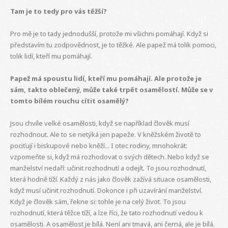
Tam je to tedy pro vás těžší?
Pro mě je to tady jednodušší, protože mi všichni pomáhají. Když si
představím tu zodpovědnost, je to těžké. Ale papež má tolik pomoci,
tolik lidí, kteří mu pomáhají.
Papež má spoustu lidí, kteří mu pomáhají. Ale protože je
sám, takto oblečený, může také trpět osamělostí. Může se v
tomto bílém rouchu cítit osamělý?
Jsou chvíle velké osamělosti, když se například člověk musí
rozhodnout. Ale to se netýká jen papeže. V kněžském životě to
pociťují i biskupové nebo kněží... I otec rodiny, mnohokrát:
vzpomeňte si, když má rozhodovat o svých dětech. Nebo když se
manželství nedaří: učinit rozhodnutí a odejít. To jsou rozhodnutí,
která hodně tíží. Každý z nás jako člověk zažívá situace osamělosti,
když musí učinit rozhodnutí. Dokonce i při uzavírání manželství.
Když je člověk sám, řekne si: tohle je na celý život. To jsou
rozhodnutí, která těžce tíží, a lze říci, že tato rozhodnutí vedou k
osamělosti. A osamělost je bílá. Není ani tmavá, ani černá, ale je bílá.