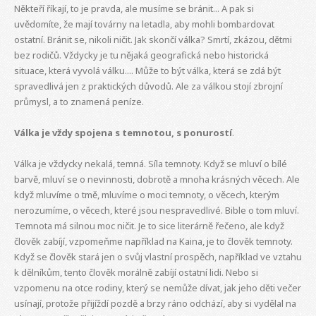
Někteří říkají, to je pravda, ale musíme se bránit... A pak si
uvědomíte, že mají továrny na letadla, aby mohli bombardovat
ostatní. Bránit se, nikoli ničit. Jak skončí válka? Smrtí, zkázou, dětmi
bez rodičů. Vždycky je tu nějaká geografická nebo historická
situace, která vyvolá válku.... Může to být válka, která se zdá být
spravedlivá jen z praktických důvodů. Ale za válkou stojí zbrojní
průmysl, a to znamená peníze.
Válka je vždy spojena s temnotou, s ponurostí
.
Válka je vždycky nekalá, temná. Síla temnoty. Když se mluví o bílé
barvě, mluví se o nevinnosti, dobrotě a mnoha krásných věcech. Ale
když mluvíme o tmě, mluvíme o moci temnoty, o věcech, kterým
nerozumíme, o věcech, které jsou nespravedlivé. Bible o tom mluví.
Temnota má silnou moc ničit. Je to sice literárně řečeno, ale když
člověk zabíjí, vzpomeňme například na Kaina, je to člověk temnoty.
Když se člověk stará jen o svůj vlastní prospěch, například ve vztahu
k dělníkům, tento člověk morálně zabíjí ostatní lidi. Nebo si
vzpomenu na otce rodiny, který se nemůže dívat, jak jeho děti večer
usínají, protože přijíždí pozdě a brzy ráno odchází, aby si vydělal na