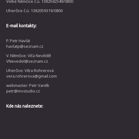
Velké Němčice č.ú. 1382042349/0800
Uherčice č.ú. 1382059319/0800
E-mail kontakty:
P. Petr Havlát
havlatp@seznam.cz
V. Němčice: Víťa Nevěděl
VNevedel@seznam.cz
Uherčice: Věra Rohrerová
vera.rohrerova@gmail.com
webmaster: Petr Vaněk
petr@mvstudio.cz
Kde nás naleznete: