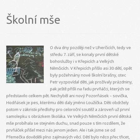
Školní mše
O dva dny později než v Uherčicích, tedy ve
středu 7. září, se konaly první dětské
bohoslužby i v Křepicích a Velkých
Němčicích. V Křepicích přišlo asi 30 dětí, opět
byly požehnány nové školní brašny, otec
Petr vyzpovídal děti, jak prožívaly prázdniny,
pak ještě přišli na řadu prvňáčci, kterých se
představilo celkem pět. Nechyběl ani nový Pozorňásek – sovička,
Hodňásek je pes, kterému děti daly jméno Loužička. Děti obdržely
potom v zákristii předlohy pro celoroční soutěž a zároveň už první
samolepku s obrázkem školáka. Ve Velkých Němčicích první dětská
mše probíhala se stejném duchu, snad pouze s tím rozdílem, že
prvňáček přišel mezi nás jenom jeden. Ale i tak jsme se od
Přemečka dověděli plno zajímavých věcí. Dětí bylo něco přec třicet,