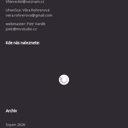
VNevedel@seznam.cz
Uherčice: Věra Rohrerová
vera.rohrerova@gmail.com
webmaster: Petr Vaněk
petr@mvstudio.cz
Kde nás naleznete:
Archív
Srpen 2026