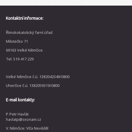
Kontaktní informace:
Římskokatolický farní úřad
Městečko 71
69163 Velké Němčice
Tel. 519 417 229
Velké Němčice č.ú. 1382042349/0800
Uherčice č.ú. 1382059319/0800
E-mail kontakty:
P. Petr Havlát
havlatp@seznam.cz
V. Němčice: Víťa Nevěděl