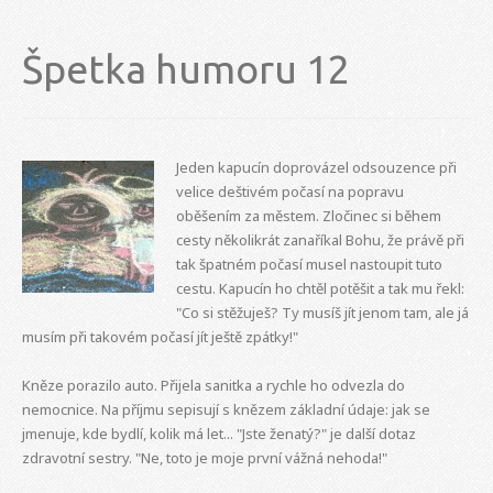
Špetka humoru 12
Jeden kapucín doprovázel odsouzence při
velice deštivém počasí na popravu
oběšením za městem. Zločinec si během
cesty několikrát zanaříkal Bohu, že právě při
tak špatném počasí musel nastoupit tuto
cestu. Kapucín ho chtěl potěšit a tak mu řekl:
"Co si stěžuješ? Ty musíš jít jenom tam, ale já
musím při takovém počasí jít ještě zpátky!"
Kněze porazilo auto. Přijela sanitka a rychle ho odvezla do
nemocnice. Na příjmu sepisují s knězem základní údaje: jak se
jmenuje, kde bydlí, kolik má let... "Jste ženatý?" je další dotaz
zdravotní sestry. "Ne, toto je moje první vážná nehoda!"