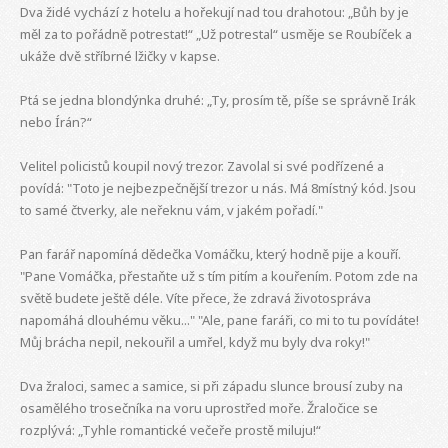
Dva židé vychází z hotelu a hořekují nad tou drahotou: „Bůh by je
měl za to pořádně potrestat!“ „Už potrestal“ usměje se Roubíček a
ukáže dvě stříbrné lžičky v kapse.
Ptá se jedna blondýnka druhé: „Ty, prosím tě, píše se správně Irák
nebo Írán?“
Velitel policistů koupil nový trezor. Zavolal si své podřízené a
povídá: "Toto je nejbezpečnější trezor u nás. Má 8místný kód. Jsou
to samé čtverky, ale neřeknu vám, v jakém pořadí."
Pan farář napomíná dědečka Vomáčku, který hodně pije a kouří.
"Pane Vomáčka, přestaňte už s tím pitím a kouřením. Potom zde na
světě budete ještě déle. Víte přece, že zdravá životospráva
napomáhá dlouhému věku..." "Ale, pane faráři, co mi to tu povídáte!
Můj brácha nepil, nekouřil a umřel, když mu byly dva roky!"
Dva žraloci, samec a samice, si při západu slunce brousí zuby na
osamělého trosečníka na voru uprostřed moře. Žraločice se
rozplývá: „Tyhle romantické večeře prostě miluju!“