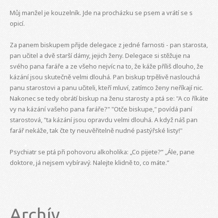
Můj manžel je kouzelník. Jde na procházku se psem a vrátí se s
opicí.
Za panem biskupem přijde delegace z jedné farnosti - pan starosta,
pan učitel a dvě starší dámy, jejich ženy. Delegace si stěžuje na
svého pana faráře a ze všeho nejvíc na to, že káže příliš dlouho, že
kázání jsou skutečně velmi dlouhá. Pan biskup trpělivě naslouchá
panu starostovi a panu učiteli, kteří mluví, zatímco ženy neříkají nic.
Nakonec se tedy obrátí biskup na ženu starosty a ptá se: "A co říkáte
vy na kázání vašeho pana faráře?" "Otče biskupe," povídá paní
starostová, "ta kázání jsou opravdu velmi dlouhá. A když náš pan
farář nekáže, tak čte ty neuvěřitelně nudné pastýřské listy!"
Psychiatr se ptá při pohovoru alkoholika: „Co pijete?” „Ále, pane
doktore, já nejsem vybíravý. Nalejte klidně to, co máte.”
Archív