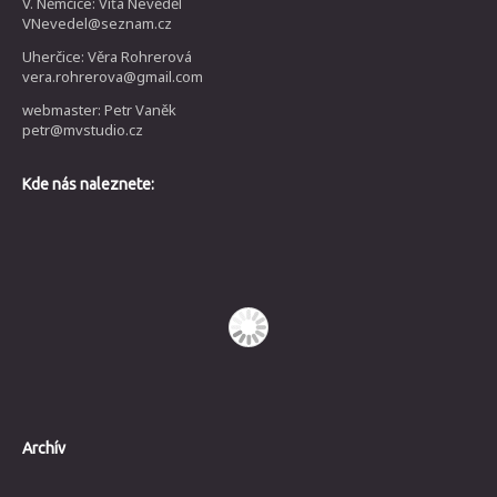
V. Němčice: Víťa Nevěděl
VNevedel@seznam.cz
Uherčice: Věra Rohrerová
vera.rohrerova@gmail.com
webmaster: Petr Vaněk
petr@mvstudio.cz
Kde nás naleznete:
Archív