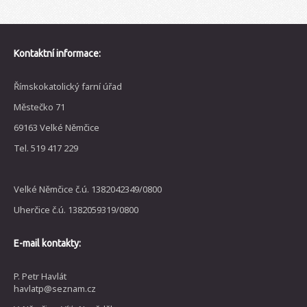
Kontaktní informace:
Římskokatolický farní úřad
Městečko 71
69163 Velké Němčice
Tel. 519 417 229
Velké Němčice č.ú. 1382042349/0800
Uherčice č.ú. 1382059319/0800
E-mail kontakty:
P. Petr Havlát
havlatp@seznam.cz