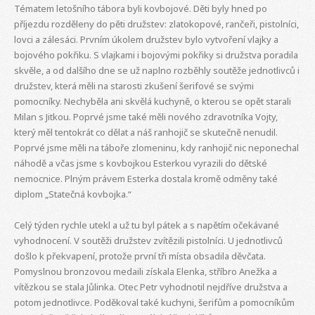
Tématem letošního tábora byli kovbojové. Děti byly hned po
příjezdu rozděleny do pěti družstev: zlatokopové, rančeři, pistolníci,
lovci a zálesáci. Prvním úkolem družstev bylo vytvoření vlajky a
bojového pokřiku. S vlajkami i bojovými pokřiky si družstva poradila
skvěle, a od dalšího dne se už naplno rozběhly soutěže jednotlivců i
družstev, která měli na starosti zkušení šerifové se svými
pomocníky. Nechyběla ani skvělá kuchyně, o kterou se opět starali
Milan s Jitkou. Poprvé jsme také měli nového zdravotníka Vojty,
který měl tentokrát co dělat a náš ranhojič se skutečně nenudil.
Poprvé jsme měli na táboře zlomeninu, kdy ranhojič nic neponechal
náhodě a včas jsme s kovbojkou Esterkou vyrazili do dětské
nemocnice. Plným právem Esterka dostala kromě odměny také
diplom „Statečná kovbojka.“
Celý týden rychle utekl a už tu byl pátek a s napětím očekávané
vyhodnocení. V soutěži družstev zvítězili pistolníci. U jednotlivců
došlo k překvapení, protože první tři místa obsadila děvčata.
Pomyslnou bronzovou medaili získala Elenka, stříbro Anežka a
vítězkou se stala Jůlinka. Otec Petr vyhodnotil nejdříve družstva a
potom jednotlivce. Poděkoval také kuchyni, šerifům a pomocníkům