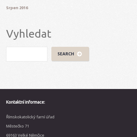
Srpen 2016
Vyhledat
Kontaktní informace:
Římskokatolický farní úřad
Městečko 71
69163 Velké Němčice