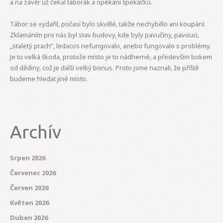
a na závěr už čekal táborák a opékání špekáčků.
Tábor se vydařil, počasí bylo skvělé, takže nechybělo ani koupání.
Zklamáním pro nás byl stav budovy, kde byly pavučiny, pavouci,
„staletý prach“, ledacos nefungovalo, anebo fungovalo s problémy.
Je to velká škoda, protože místo je to nádherné, a především bokem
od dědiny, což je další velký bonus. Proto jsme naznali, že příště
budeme hledat jiné místo.
Archív
Srpen 2026
Červenec 2026
Červen 2026
Květen 2026
Duben 2026