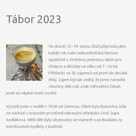
Tábor 2023
Ve dnech 13.-19. srpna 2023 připravila jako
každý rok naše velkoněmčická farnost
společně s Orelskou jednotou tábor pro
chlapce a děvčata ve věku od 7.-14. let.
Přihlásilo se 35 zájemců od první do deváté
třídy. Zájem byl tak veliký, že jsme nemohli
všechny děti vzít, a tak náhradníci čekali,
jestli se nějaké místo uvolní.
Vyrazili jsme v neděli v 16.00 od Zemosu. Cílem byla Bukovina, kde
se nachází v krásném prostředí rekreační středisko Orel, župa
Sedlákova. Větší děti byly ubytovány ve stanech s podsadami, ty
menší potom bydlely v budově.