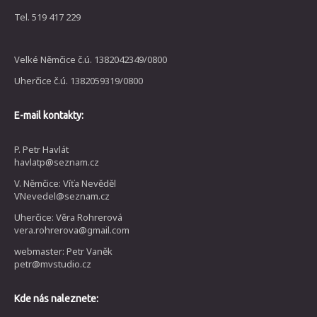
Tel. 519 417 229
Velké Němčice č.ú. 1382042349/0800
Uherčice č.ú. 1382059319/0800
E-mail kontakty:
P. Petr Havlát
havlatp@seznam.cz
V. Němčice: Víťa Nevěděl
VNevedel@seznam.cz
Uherčice: Věra Rohrerová
vera.rohrerova@gmail.com
webmaster: Petr Vaněk
petr@mvstudio.cz
Kde nás naleznete: