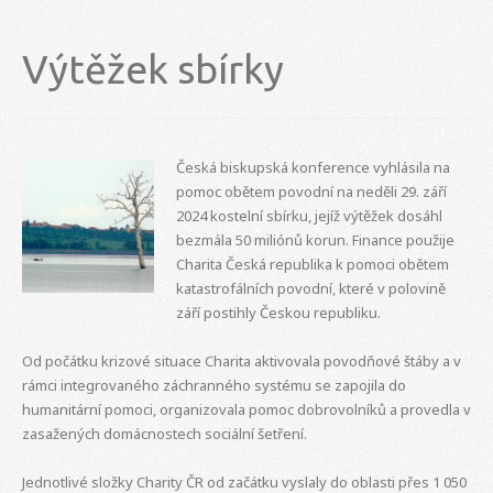
Výtěžek sbírky
Česká biskupská konference vyhlásila na
pomoc obětem povodní na neděli 29. září
2024 kostelní sbírku, jejíž výtěžek dosáhl
bezmála 50 miliónů korun. Finance použije
Charita Česká republika k pomoci obětem
katastrofálních povodní, které v polovině
září postihly Českou republiku.
Od počátku krizové situace Charita aktivovala povodňové štáby a v
rámci integrovaného záchranného systému se zapojila do
humanitární pomoci, organizovala pomoc dobrovolníků a provedla v
zasažených domácnostech sociální šetření.
Jednotlivé složky Charity ČR od začátku vyslaly do oblasti přes 1 050