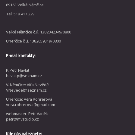
69163 Velké Němčice
Tel. 519 417 229
Velké Němčice č.ú. 1382042349/0800
Uherčice č.ú. 1382059319/0800
E-mail kontakty:
P. Petr Havlát
havlatp@seznam.cz
V. Němčice: Víťa Nevěděl
VNevedel@seznam.cz
Uherčice: Věra Rohrerová
vera.rohrerova@gmail.com
webmaster: Petr Vaněk
petr@mvstudio.cz
Kde nás naleznete: