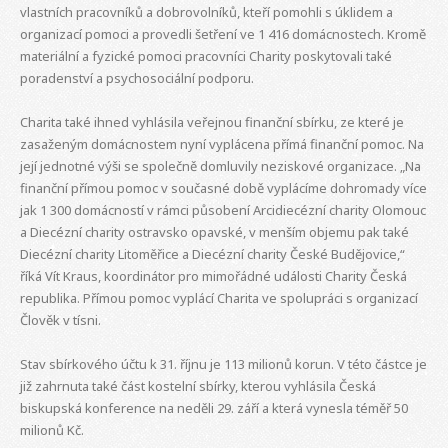
vlastních pracovníků a dobrovolníků, kteří pomohli s úklidem a
organizací pomoci a provedli šetření ve 1 416 domácnostech. Kromě
materiální a fyzické pomoci pracovníci Charity poskytovali také
poradenství a psychosociální podporu.
Charita také ihned vyhlásila veřejnou finanční sbírku, ze které je
zasaženým domácnostem nyní vyplácena přímá finanční pomoc. Na
její jednotné výši se společně domluvily neziskové organizace. „Na
finanční přímou pomoc v současné době vyplácíme dohromady více
jak 1 300 domácností v rámci působení Arcidiecézní charity Olomouc
a Diecézní charity ostravsko opavské, v menším objemu pak také
Diecézní charity Litoměřice a Diecézní charity České Budějovice,“
říká Vít Kraus, koordinátor pro mimořádné události Charity Česká
republika. Přímou pomoc vyplácí Charita ve spolupráci s organizací
Člověk v tísni.
Stav sbírkového účtu k 31. říjnu je 113 milionů korun. V této částce je
již zahrnuta také část kostelní sbírky, kterou vyhlásila Česká
biskupská konference na neděli 29. září a která vynesla téměř 50
milionů Kč.