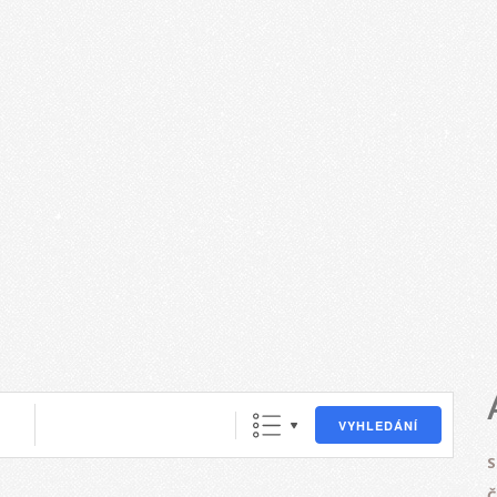
VYHLEDÁNÍ
Data
S
Č