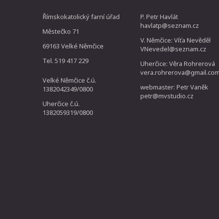
Římskokatolický farní úřad
P. Petr Havlát
havlatp@seznam.cz
Městečko 71
V. Němčice: Víťa Nevěděl
69163 Velké Němčice
VNevedel@seznam.cz
Tel. 519 417 229
Uherčice: Věra Rohrerová
vera.rohrerova@gmail.co
Velké Němčice č.ú.
webmaster: Petr Vaněk
1382042349/0800
petr@mvstudio.cz
Uherčice č.ú.
1382059319/0800