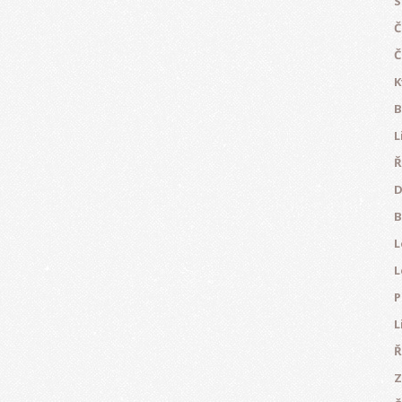
S
Č
Č
K
B
L
Ř
D
B
L
L
P
L
Ř
Z