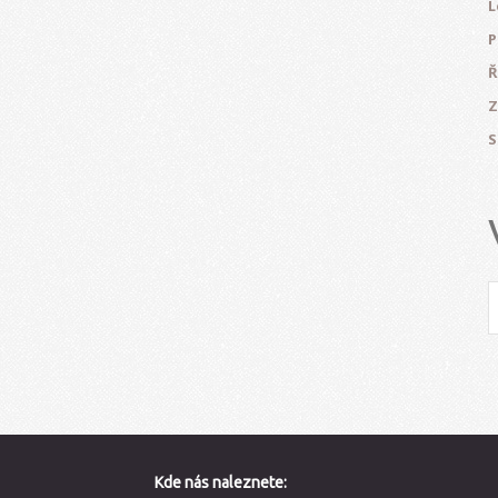
L
P
Ř
Z
S
Kde nás naleznete: