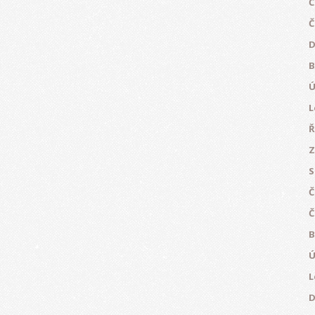
Č
Č
D
B
Ú
L
Ř
Z
S
Č
Č
B
Ú
L
D