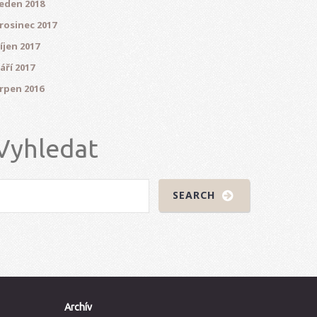
eden 2018
rosinec 2017
íjen 2017
áří 2017
rpen 2016
Vyhledat
Archív