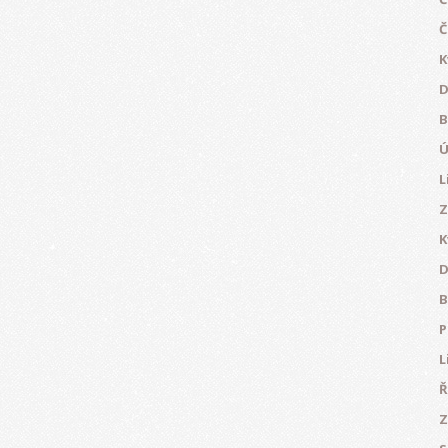
Č
K
D
B
Ú
L
Z
K
D
B
P
L
Ř
Z