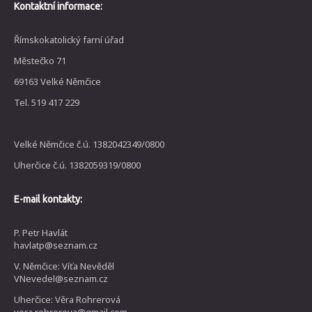
Kontaktní informace:
Římskokatolický farní úřad
Městečko 71
69163 Velké Němčice
Tel. 519 417 229
Velké Němčice č.ú. 1382042349/0800
Uherčice č.ú. 1382059319/0800
E-mail kontakty:
P. Petr Havlát
havlatp@seznam.cz
V. Němčice: Víťa Nevěděl
VNevedel@seznam.cz
Uherčice: Věra Rohrerová
vera.rohrerova@gmail.com