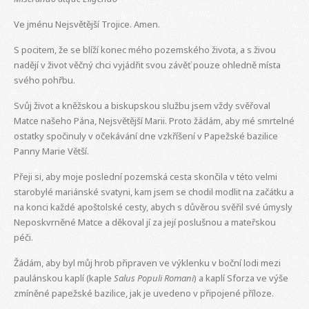
Ve jménu Nejsvětější Trojice. Amen.
S pocitem, že se blíží konec mého pozemského života, a s živou
nadějí v život věčný chci vyjádřit svou závěť pouze ohledně místa
svého pohřbu.
Svůj život a kněžskou a biskupskou službu jsem vždy svěřoval
Matce našeho Pána, Nejsvětější Marii. Proto žádám, aby mé smrtelné
ostatky spočinuly v očekávání dne vzkříšení v Papežské bazilice
Panny Marie Větší.
Přeji si, aby moje poslední pozemská cesta skončila v této velmi
starobylé mariánské svatyni, kam jsem se chodil modlit na začátku a
na konci každé apoštolské cesty, abych s důvěrou svěřil své úmysly
Neposkvrněné Matce a děkoval jí za její poslušnou a mateřskou
péči.
Žádám, aby byl můj hrob připraven ve výklenku v boční lodi mezi
paulánskou kaplí (kaple
Salus Populi Romani
) a kaplí Sforza ve výše
zmíněné papežské bazilice, jak je uvedeno v připojené příloze.