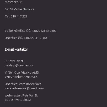
Městečko 71
69163 Velké Němčice
Tel. 519 417 229
Velké Němčice č.ú. 1382042349/0800
Uherčice č.ú. 1382059319/0800
E-mail kontakty:
P. Petr Havlát
havlatp@seznam.cz
V. Němčice: Víťa Nevěděl
VNevedel@seznam.cz
Uherčice: Věra Rohrerová
vera.rohrerova@gmail.com
webmaster: Petr Vaněk
petr@mvstudio.cz