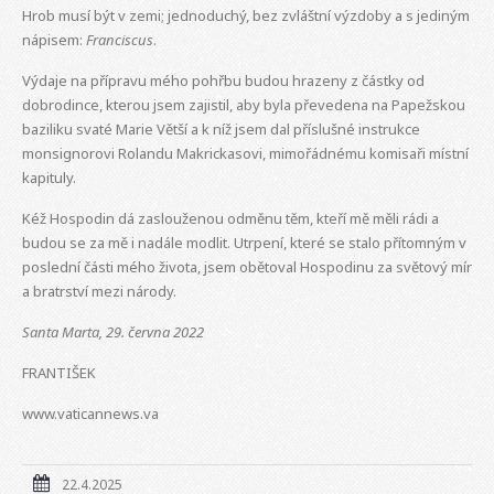
Hrob musí být v zemi; jednoduchý, bez zvláštní výzdoby a s jediným
nápisem:
Franciscus
.
Výdaje na přípravu mého pohřbu budou hrazeny z částky od
dobrodince, kterou jsem zajistil, aby byla převedena na Papežskou
baziliku svaté Marie Větší a k níž jsem dal příslušné instrukce
monsignorovi Rolandu Makrickasovi, mimořádnému komisaři místní
kapituly.
Kéž Hospodin dá zaslouženou odměnu těm, kteří mě měli rádi a
budou se za mě i nadále modlit. Utrpení, které se stalo přítomným v
poslední části mého života, jsem obětoval Hospodinu za světový mír
a bratrství mezi národy.
Santa Marta, 29. června 2022
FRANTIŠEK
www.vaticannews.va
22.4.2025