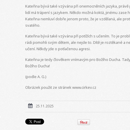
Kateřina bývá také vzývána při onemocněních jazyka, právě
lidí má trápení s jazykem. Někdo možná koktá, jinému zase hl
Kateřina nemluví dobře jenom proto, že je vzdělaná, ale pr
svatého.
Kateřina bývá také vzývána při potížích s učením. To je pro
rádi pomohli svým dětem, ale nejde to. Dítě je roztěkané a n
učení. Někdy jde o potlačenou agresi.
Kateřina je tedy člověkem vnímavým pro Božího Ducha. Tady 
Božího Ducha!
(podle A. G.)
Obrázek použit ze stránek www.cirkev.cz
25.11.2025