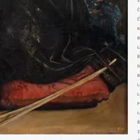
S
Č
Č
K
B
L
Ř
D
B
L
L
P
L
Ř
Z