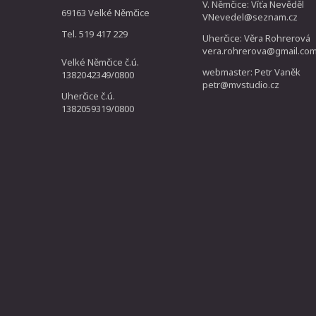
V. Němčice: Víťa Nevěděl
69163 Velké Němčice
VNevedel@seznam.cz
Tel. 519 417 229
Uherčice: Věra Rohrerová
vera.rohrerova@gmail.co
Velké Němčice č.ú.
webmaster: Petr Vaněk
1382042349/0800
petr@mvstudio.cz
Uherčice č.ú.
1382059319/0800