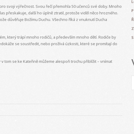
L
 pro svoji výřečnost. Svou řečí přemohla 50 učenců své doby. Mnoho
P
as přeskakuje, další ho úplně ztratil, protože viděl něco hrozného.
otože důvěřuje Božímu Duchu. Všechno říká z vnuknutí Ducha
Ř
Z
blém, který trápí mnoho rodičů, a především mnoho dětí. Rodiče by
S
edokáže se soustředit, nebo prožívá úzkosti, které se promítají do
v tom se ke Kateřině můžeme alespoň trochu přiblížit – vnímat