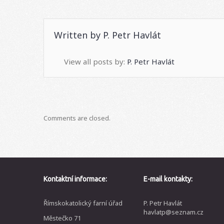
Written by
P. Petr Havlát
View all posts by:
P. Petr Havlát
Comments are closed.
Kontaktní informace:
E-mail kontakty:
Římskokatolický farní úřad
P. Petr Havlát
havlatp@seznam.cz
Městečko 71