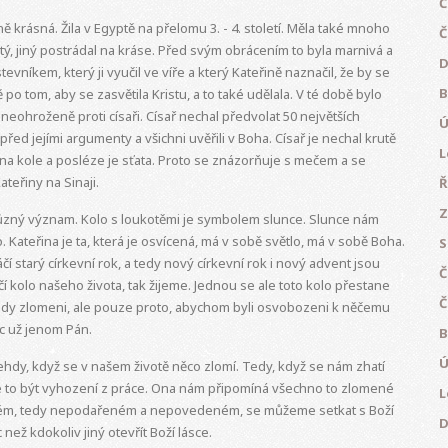
Č
 krásná. Žila v Egyptě na přelomu 3. - 4. století. Měla také mnoho
Č
tý, jiný postrádal na kráse. Před svým obrácením to byla marnivá a
D
íkem, který ji vyučil ve víře a který Kateřině naznačil, že by se
B
po tom, aby se zasvětila Kristu, a to také udělala. V té době bylo
eohroženě proti císaři. Císař nechal předvolat 50 největších
Ú
před jejími argumenty a všichni uvěřili v Boha. Císař je nechal krutě
L
 na kole a posléze je sťata. Proto se znázorňuje s mečem a se
ateřiny na Sinaji.
Ř
Z
ůzný význam. Kolo s loukotěmi je symbolem slunce. Slunce nám
 Kateřina je ta, která je osvícená, má v sobě světlo, má v sobě Boha.
S
čí starý církevní rok, a tedy nový církevní rok i nový advent jsou
Č
 kolo našeho života, tak žijeme. Jednou se ale toto kolo přestane
Č
 tedy zlomeni, ale pouze proto, abychom byli osvobozeni k něčemu
oc už jenom Pán.
B
Ú
ehdy, když se v našem životě něco zlomí. Tedy, když se nám zhatí
že to být vyhození z práce. Ona nám připomíná všechno to zlomené
L
meném, tedy nepodařeném a nepovedeném, se můžeme setkat s Boží
D
než kdokoliv jiný otevřít Boží lásce.