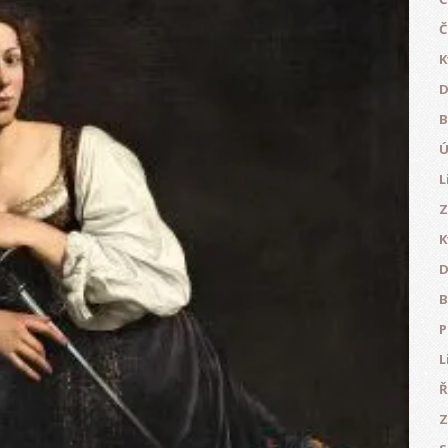
Č
K
D
B
Ú
L
Z
K
D
B
P
L
Ř
Z