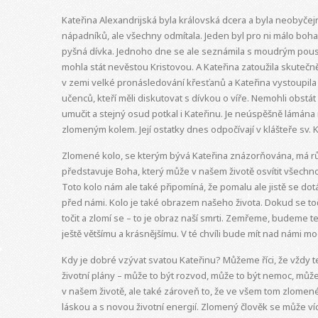
Kateřina Alexandrijská byla královská dcera a byla neobyčejně
nápadníků, ale všechny odmítala. Jeden byl pro ni málo boha
pyšná dívka. Jednoho dne se ale seznámila s moudrým poustevn
mohla stát nevěstou Kristovou. A Kateřina zatoužila skutečně 
v zemi velké pronásledování křesťanů a Kateřina vystoupila n
učenců, kteří měli diskutovat s dívkou o víře. Nemohli obstát 
umučit a stejný osud potkal i Kateřinu. Je neúspěšně lámána
zlomeným kolem. Její ostatky dnes odpočívají v klášteře sv. K
Zlomené kolo, se kterým bývá Kateřina znázorňována, má r
představuje Boha, který může v našem životě osvítit všechno.
Toto kolo nám ale také připomíná, že pomalu ale jistě se dotá
před námi. Kolo je také obrazem našeho života. Dokud se točí
točit a zlomí se – to je obraz naší smrti. Zemřeme, budeme
ještě většímu a krásnějšímu. V té chvíli bude mít nad námi m
Kdy je dobré vzývat svatou Kateřinu? Můžeme říci, že vždy t
životní plány – může to být rozvod, může to být nemoc, mů
v našem životě, ale také zároveň to, že ve všem tom zlo
láskou a s novou životní energií. Zlomený člověk se může víc 