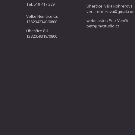
Tel. 519 417 229
Uherčice: Věra Rohrerová
vera.rohrerova@gmail.co
Velké Němčice č.ú.
webmaster: Petr Vaněk
1382042349/0800
petr@mvstudio.cz
Uherčice č.ú.
1382059319/0800