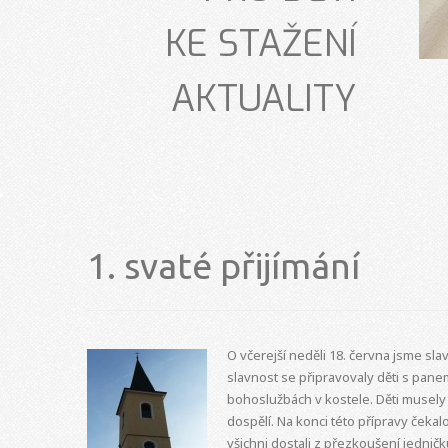
KE STAŽENÍ
AKTUALITY
1. svaté přijímání
O včerejší neděli 18. června jsme slavi
slavnost se připravovaly děti s pan
bohoslužbách v kostele. Děti musely 
dospělí. Na konci této přípravy čekal
všichni dostali z přezkoušení jedničk