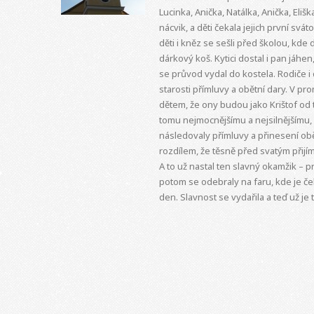
Lucinka, Anička, Natálka, Anička, Eliš
nácvik, a děti čekala jejich první svát
děti i kněz se sešli před školou, kde 
dárkový koš. Kytici dostal i pan jáh
se průvod vydal do kostela. Rodiče i dě
starosti přímluvy a obětní dary. V pr
dětem, že ony budou jako Krištof od t
tomu nejmocnějšímu a nejsilnějšímu, c
následovaly přímluvy a přinesení ob
rozdílem, že těsně před svatým přijí
A to už nastal ten slavný okamžik – pr
potom se odebraly na faru, kde je če
den. Slavnost se vydařila a teď už je