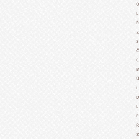
Ú
L
Ř
Z
S
Č
Č
B
Ú
L
D
L
P
Ř
Z