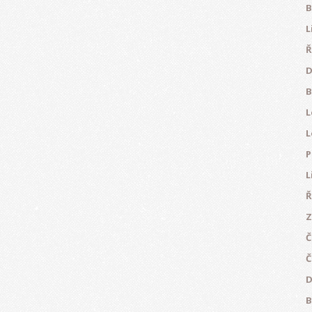
B
L
Ř
D
B
L
L
P
L
Ř
Z
Č
Č
D
B