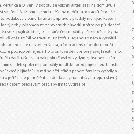
B
ka, Verunka a Oliver). V sobotu se všichni aktéři sešli na domluvu a
ost smíření. A už jsme se mohli těšit na neděli. Jako tradičně rodiče,
Ú
děti poděkovaly panu faráři za přípravu a předaly mu kytici květů a
L
en, který nebyl přítomen ze zdravotních důvodů. Krátce po půl desáté
Z
ti se zapojili do liturgie – rodiče četli modlitby i čtení, děti měly na
omluvě kněz zmínil postavu sv. Krištofa a legendu o něm a vysvětlil
K
ohoto dne také nositelem Krista, a že jako Krištof budou sloužit
D
ož je pochopitelně Ježíš. Po promluvě děti obnovily svůj křestní slib,
B
ětních darů. Mše svatá pak pokračoval obvyklým způsobem s tím
máním se děti společně pomodlily modlitbu před přijetím eucharistie.
P
vní svaté přijímání. Po mši se děti ještě s panem farářem vyfotily a
L
kalo ještě malé pohoštění, a kde dostaly upomínky na jejich slavný
Ř
 třeba dětem především přát, aby jim to vydrželo!
Z
S
Č
Č
K