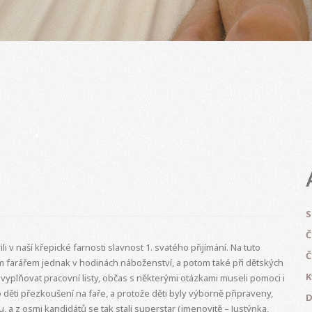
S
Č
li v naší křepické farnosti slavnost 1. svatého přijímání. Na tuto
Č
em farářem jednak v hodinách náboženství, a potom také při dětských
K
vyplňovat pracovní listy, občas s některými otázkami museli pomoci i
o děti přezkoušení na faře, a protože děti byly výborně připraveny,
D
u, a z osmi kandidátů se tak stali superstar (jmenovitě – Justýnka,