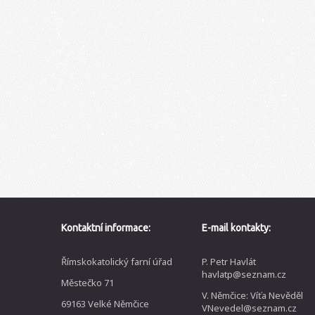
Kontaktní informace:
E-mail kontakty:
Římskokatolický farní úřad
P. Petr Havlát
havlatp@seznam.cz
Městečko 71
V. Němčice: Víťa Nevěděl
69163 Velké Němčice
VNevedel@seznam.cz