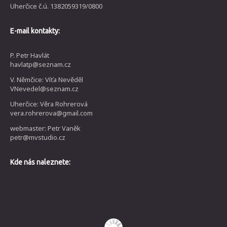
Uherčice č.ú. 1382059319/0800
E-mail kontakty:
P. Petr Havlát
havlatp@seznam.cz
V. Němčice: Víťa Nevěděl
VNevedel@seznam.cz
Uherčice: Věra Rohrerová
vera.rohrerova@gmail.com
webmaster: Petr Vaněk
petr@mvstudio.cz
Kde nás naleznete: