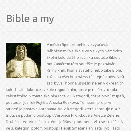
Bible a my
V měsíci říjnu proběhlo ve vyučování
náboženství ve škole ve Velkých Němčicích
školní kolo dalšího ročníku soutěže Bible a
my. Záměrem této soutěže je poznávání
Knihy knih, Písma svatého nebo také Bible,
což jsou všechno názvy té stejné knihy. Naši
žáci bývají hodně úspěšní nejen v okresních
kolech, ale dokonce i v kole regionálním, které je na úrovni kola
celostátního. V tomto školním roce v 1. kategorii, což je první stupeň,
postoupil Josífek Fojtík a Anežka Rozková. Tématem pro první
stupeň je postava Abraháma. Ve 2. kategorii, která zahrnuje 6. a 7.
třídu, se podařilo postoupit Veronice Hrdličkové a Anetce Zelené.
Druhá kategorie má jako téma Ježíšova podobenství u sv. Lukáše. A
ve 3. kategorii potom postoupil Pepík Smetana a Vlasta Hýbl. Tato