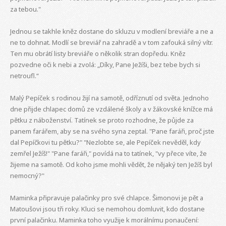
za tebou."
Jednou se takhle kněz dostane do skluzu v modlení breviáře a ne a
ne to dohnat. Modlí se breviář na zahradě a v tom zafouká silný vítr.
Ten mu obrátí listy breviáře o několik stran dopředu. Kněz
pozvedne oči k nebi a zvolá: „Díky, Pane Ježíši, bez tebe bych si
netroufl.“
Malý Pepíček s rodinou žijí na samotě, odříznutí od světa. Jednoho
dne přijde chlapec domů ze vzdálené školy a v žákovské knížce má
pětku z náboženství. Tatínek se proto rozhodne, že půjde za
panem farářem, aby se na svého syna zeptal. "Pane faráři, proč jste
dal Pepíčkovi tu pětku?" "Nezlobte se, ale Pepíček nevěděl, kdy
zemřel Ježíš!" "Pane faráři," povídá na to tatínek, "vy přece víte, že
žijeme na samotě. Od koho jsme mohli vědět, že nějaký ten Ježíš byl
nemocný?"
Maminka připravuje palačinky pro své chlapce. Šimonovi je pět a
Matoušovi jsou tři roky. Kluci se nemohou domluvit, kdo dostane
první palačinku. Maminka toho využije k morálnímu ponaučení: