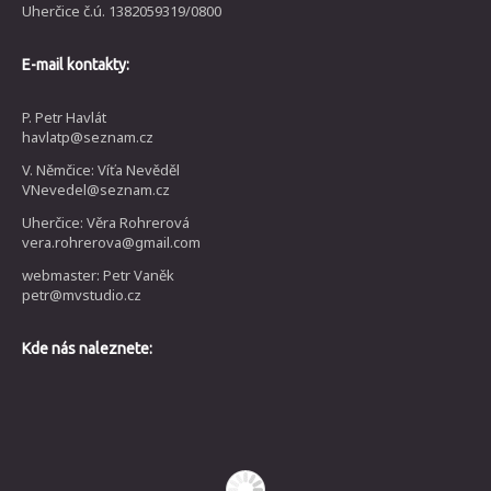
Uherčice č.ú. 1382059319/0800
E-mail kontakty:
P. Petr Havlát
havlatp@seznam.cz
V. Němčice: Víťa Nevěděl
VNevedel@seznam.cz
Uherčice: Věra Rohrerová
vera.rohrerova@gmail.com
webmaster: Petr Vaněk
petr@mvstudio.cz
Kde nás naleznete: