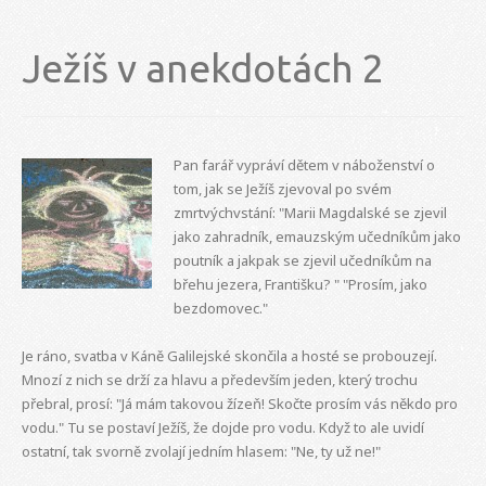
Ježíš v anekdotách 2
Pan farář vypráví dětem v náboženství o
tom, jak se Ježíš zjevoval po svém
zmrtvýchvstání: "Marii Magdalské se zjevil
jako zahradník, emauzským učedníkům jako
poutník a jakpak se zjevil učedníkům na
břehu jezera, Františku? " "Prosím, jako
bezdomovec."
Je ráno, svatba v Káně Galilejské skončila a hosté se probouzejí.
Mnozí z nich se drží za hlavu a především jeden, který trochu
přebral, prosí: "Já mám takovou žízeň! Skočte prosím vás někdo pro
vodu." Tu se postaví Ježíš, že dojde pro vodu. Když to ale uvidí
ostatní, tak svorně zvolají jedním hlasem: "Ne, ty už ne!"