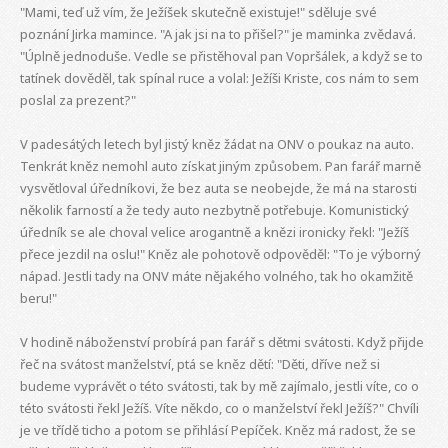
"Mami, teď už vím, že Ježíšek skutečně existuje!" sděluje své
poznání Jirka mamince. "A jak jsi na to přišel?" je maminka zvědavá.
"Úplně jednoduše. Vedle se přistěhoval pan Vopršálek, a když se to
tatínek dověděl, tak spínal ruce a volal: Ježíši Kriste, cos nám to sem
poslal za prezent?"
V padesátých letech byl jistý kněz žádat na ONV o poukaz na auto.
Tenkrát kněz nemohl auto získat jiným způsobem. Pan farář marně
vysvětloval úředníkovi, že bez auta se neobejde, že má na starosti
několik farností a že tedy auto nezbytně potřebuje. Komunistický
úředník se ale choval velice arogantně a knězi ironicky řekl: "Ježíš
přece jezdil na oslu!" Kněz ale pohotově odpověděl: "To je výborný
nápad. Jestli tady na ONV máte nějakého volného, tak ho okamžitě
beru!"
V hodině náboženství probírá pan farář s dětmi svátosti. Když přijde
řeč na svátost manželství, ptá se kněz dětí: "Děti, dříve než si
budeme vyprávět o této svátosti, tak by mě zajímalo, jestli víte, co o
této svátosti řekl Ježíš. Víte někdo, co o manželství řekl Ježíš?" Chvíli
je ve třídě ticho a potom se přihlásí Pepíček. Kněz má radost, že se