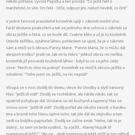
někdo přihlásil, vyvolá Pepíčka a ten povídá: "Co Ježíš řekl o
manželství, to vím. On řekl - Otče, odpusť jim, neboť nevědí, co činí!"
V jedné farnosti pravidelně kostelník upíjí v zákristii mešní víno.
Farář dostane podezření a tak se jednoho dne schová v zákristii za
obraz Ježíše a čeká, co se bude dít. Cvakne klika a už je tu kostelník.
Otevře skříňku, vytáhne láhev, pohledem se ujistí, že je v zákristii
sám a otočí se k obrazu Panny Marie. "Panno Maria, že si můžu dát
alespoň trošku? Jestli ne, tak mi to řekni." Jelikož obraz nic neříká,
kostelník již pozvedá toužebně láhev - když tu se za jeho zády
ozve: "Nech to víno na pokoji!" Kostelník se otočí k obrazu Ježíše a
odsekne: "Tebe jsem se, Ježíši, na nic neptal!"
Vloupá se v noci zloděj do domu, vleze do chodby a slyší varovný
hlas: "Ježíš tě vidí!" Zloděj se rozhlédne, ale nikde nikdo, tak se
opatrně pohybuje dál. Dostane se do kuchyně a tajemný hlas se
znovu ozve: "Ježíš tě vidí!" Zloděj pořád ale nikoho nevidí, v baráku
tma a kromě toho hlasu úplné ticho, tak jde dál do obýváku a tam
sedí na bidýlku papoušek. Zloděj se začne smát: "Hehe, tak to je
dobrý... to sem se teda vyděsil... ty a Ježíš... Kterej hlupák tě
pojmenoval Ježíš?" "Ale ne... mně pojmenoval Jidáš. Ježíš je ten pitbull