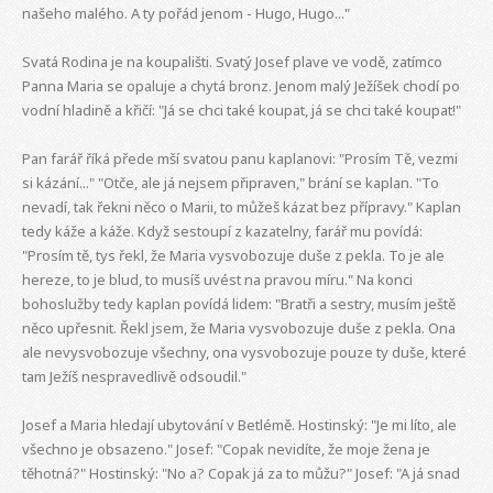
našeho malého. A ty pořád jenom - Hugo, Hugo..."
Svatá Rodina je na koupališti. Svatý Josef plave ve vodě, zatímco
Panna Maria se opaluje a chytá bronz. Jenom malý Ježíšek chodí po
vodní hladině a křičí: "Já se chci také koupat, já se chci také koupat!"
Pan farář říká přede mší svatou panu kaplanovi: "Prosím Tě, vezmi
si kázání..." "Otče, ale já nejsem připraven," brání se kaplan. "To
nevadí, tak řekni něco o Marii, to můžeš kázat bez přípravy." Kaplan
tedy káže a káže. Když sestoupí z kazatelny, farář mu povídá:
"Prosím tě, tys řekl, že Maria vysvobozuje duše z pekla. To je ale
hereze, to je blud, to musíš uvést na pravou míru." Na konci
bohoslužby tedy kaplan povídá lidem: "Bratři a sestry, musím ještě
něco upřesnit. Řekl jsem, že Maria vysvobozuje duše z pekla. Ona
ale nevysvobozuje všechny, ona vysvobozuje pouze ty duše, které
tam Ježíš nespravedlivě odsoudil."
Josef a Maria hledají ubytování v Betlémě. Hostinský: "Je mi líto, ale
všechno je obsazeno." Josef: "Copak nevidíte, že moje žena je
těhotná?" Hostinský: "No a? Copak já za to můžu?" Josef: "A já snad