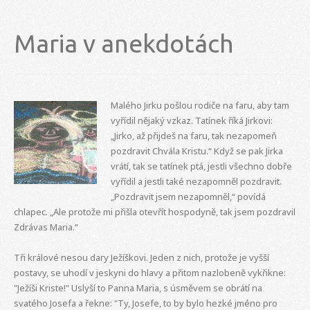
Maria v anekdotách
Malého Jirku pošlou rodiče na faru, aby tam
vyřídil nějaký vzkaz. Tatínek říká Jirkovi:
„Jirko, až přijdeš na faru, tak nezapomeň
pozdravit Chvála Kristu.“ Když se pak Jirka
vrátí, tak se tatínek ptá, jestli všechno dobře
vyřídil a jestli také nezapomněl pozdravit.
„Pozdravit jsem nezapomněl,“ povídá
chlapec. „Ale protože mi přišla otevřít hospodyně, tak jsem pozdravil
Zdrávas Maria.“
Tři králové nesou dary Ježíškovi. Jeden z nich, protože je vyšší
postavy, se uhodí v jeskyni do hlavy a přitom nazlobeně vykřikne:
"Ježíši Kriste!" Uslyší to Panna Maria, s úsměvem se obrátí na
svatého Josefa a řekne: "Ty, Josefe, to by bylo hezké jméno pro