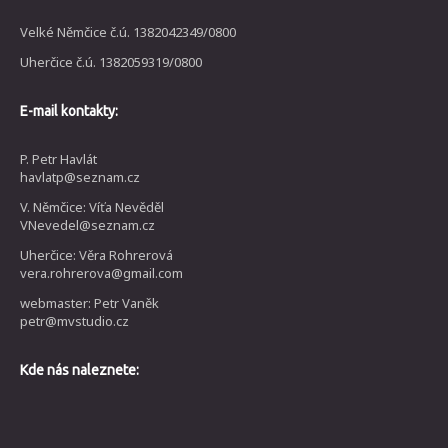
Velké Němčice č.ú. 1382042349/0800
Uherčice č.ú. 1382059319/0800
E-mail kontakty:
P. Petr Havlát
havlatp@seznam.cz
V. Němčice: Víťa Nevěděl
VNevedel@seznam.cz
Uherčice: Věra Rohrerová
vera.rohrerova@gmail.com
webmaster: Petr Vaněk
petr@mvstudio.cz
Kde nás naleznete: