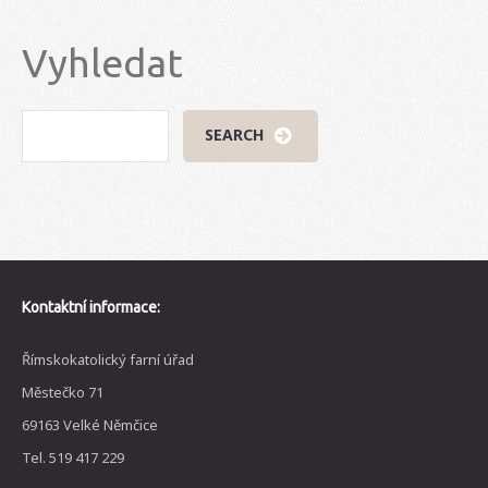
Vyhledat
Kontaktní informace:
Římskokatolický farní úřad
Městečko 71
69163 Velké Němčice
Tel. 519 417 229