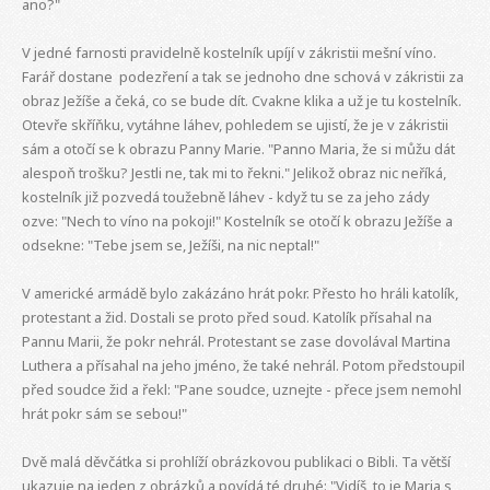
ano?"
V jedné farnosti pravidelně kostelník upíjí v zákristii mešní víno.
Farář dostane podezření a tak se jednoho dne schová v zákristii za
obraz Ježíše a čeká, co se bude dít. Cvakne klika a už je tu kostelník.
Otevře skříňku, vytáhne láhev, pohledem se ujistí, že je v zákristii
sám a otočí se k obrazu Panny Marie. "Panno Maria, že si můžu dát
alespoň trošku? Jestli ne, tak mi to řekni." Jelikož obraz nic neříká,
kostelník již pozvedá toužebně láhev - když tu se za jeho zády
ozve: "Nech to víno na pokoji!" Kostelník se otočí k obrazu Ježíše a
odsekne: "Tebe jsem se, Ježíši, na nic neptal!"
V americké armádě bylo zakázáno hrát pokr. Přesto ho hráli katolík,
protestant a žid. Dostali se proto před soud. Katolík přísahal na
Pannu Marii, že pokr nehrál. Protestant se zase dovolával Martina
Luthera a přísahal na jeho jméno, že také nehrál. Potom předstoupil
před soudce žid a řekl: "Pane soudce, uznejte - přece jsem nemohl
hrát pokr sám se sebou!"
Dvě malá děvčátka si prohlíží obrázkovou publikaci o Bibli. Ta větší
ukazuje na jeden z obrázků a povídá té druhé: "Vidíš, to je Maria s