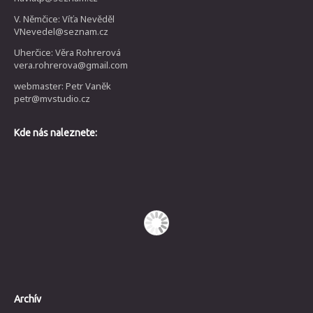
V. Němčice: Víťa Nevěděl
VNevedel@seznam.cz
Uherčice: Věra Rohrerová
vera.rohrerova@gmail.com
webmaster: Petr Vaněk
petr@mvstudio.cz
Kde nás naleznete:
Archív