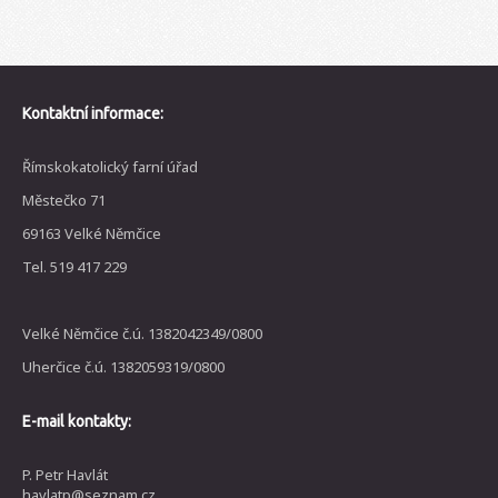
Kontaktní informace:
Římskokatolický farní úřad
Městečko 71
69163 Velké Němčice
Tel. 519 417 229
Velké Němčice č.ú. 1382042349/0800
Uherčice č.ú. 1382059319/0800
E-mail kontakty:
P. Petr Havlát
havlatp@seznam.cz