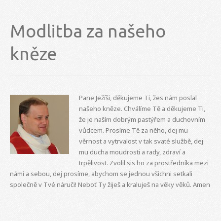
Modlitba za našeho
kněze
Pane Ježíši, děkujeme Ti, žes nám poslal
našeho kněze. Chválíme Tě a děkujeme Ti,
že je naším dobrým pastýřem a duchovním
vůdcem. Prosíme Tě za něho, dej mu
věrnost a vytrvalost v tak svaté službě, dej
mu ducha moudrosti a rady, zdraví a
trpělivost. Zvolil sis ho za prostředníka mezi
námi a sebou, dej prosíme, abychom se jednou všichni setkali
společně v Tvé náruči! Neboť Ty žiješ a kraluješ na věky věků. Amen