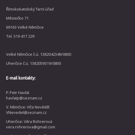
Římskokatolický farní úřad
Městečko 71
69163 Velké Němčice
Tel. 519 417 229
Velké Němčice č.ú. 1382042349/0800
Uherčice č.ú. 1382059319/0800
E-mail kontakty:
P. Petr Havlát
havlatp@seznam.cz
V. Němčice: Víťa Nevěděl
VNevedel@seznam.cz
Uherčice: Věra Rohrerová
vera.rohrerova@gmail.com