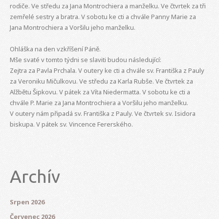
rodiče. Ve středu za Jana Montrochiera a manželku. Ve čtvrtek za tři
zemřelé sestry a bratra. V sobotu ke cti a chvále Panny Marie za
Jana Montrochiera a Voršilu jeho manželku.
Ohláška na den vzkříšení Páně.
Mše svaté v tomto týdni se slaviti budou následující:
Zejtra za Pavla Prchala. V outery ke cti a chvále sv. Františka z Pauly
za Veroniku Mičulkovu. Ve středu za Karla Rubše. Ve čtvrtek za
Alžbětu Šipkovu. V pátek za Víta Niedermatta. V sobotu ke cti a
chvále P. Marie za Jana Montrochiera a Voršilu jeho manželku.
V outery nám připadá sv. Františka z Pauly. Ve čtvrtek sv. Isidora
biskupa. V pátek sv. Vincence Fererského.
Archív
Srpen 2026
Červenec 2026