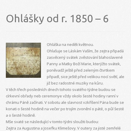
Ohlášky od r. 1850 – 6
Ohláška na neděli květnou.
Ohlašuje se Láskám Vaším, že zejtra připadá
zasvěcený svátek zvěstování blahoslavené
Panny a Matky Boží Marie, kterýžto svátek,
poněvadž ještě před zeleným čtvrtkem
připadl, sice ještě před velikou nocí světí, ale
již bez radostné muziky na kůru.
V těch třech posledních dnech tohoto svatého týdne budou se
církevní obřady neb ceremonye vždy okolo šesté hodiny ranní v
chrámu Páně začínati. V sobotu ale slavnost vzkříšení Pána bude se
konati o šesté hodině na večer po trojím zvonění o páté, o půl šesté
a o šesté hodině.
Mše svaté se následující v tomto týdni sloužiti budou:
Zejtra za Augustina a Josefku Klimešovy. V outery za jisté zemřelé