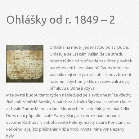
Ohlášky od r. 1849 – 2
Ohláška na neděli jedenáctou po sv. Duchu.
Ohlašuje se Láskám Vaším, že ve středu
tohoto týdne nám připadá zasvěcený svátek
nanebevzetí blahoslavené Panny Marie na
památku její velikých zásluh a k povzbuzení
našemu, abychom ji ctili, navštěvovali a o její
přímluvu u Boha ji vzývali.
Mše svaté budou tento týden následující se slavit: dnešní za všecky
živé, tak zemřelé farníky. V pátek za Alžbětu Šipkovu, v sobotu ke cti
a chvále Panny Marie za Jana Montrochiera a Voršilu jeho manželku.
Dnes nám připadlo svaté Panny Kláry, ve čtvrtek nám připadá
svatého Rochusa, v sobotu svaté Heleny, matky císaře Konstantina
velikého, s jejížto přičiněním kříž a hrob Krysta Pána vynalezeny
byly.