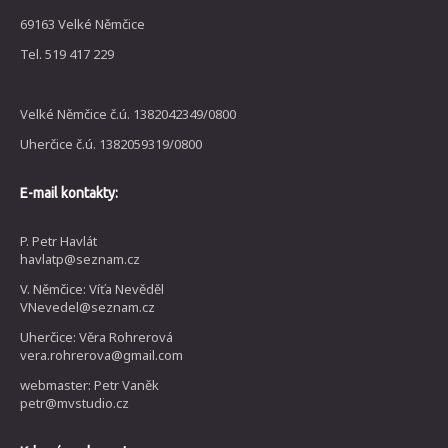
69163 Velké Němčice
Tel. 519 417 229
Velké Němčice č.ú. 1382042349/0800
Uherčice č.ú. 1382059319/0800
E-mail kontakty:
P. Petr Havlát
havlatp@seznam.cz
V. Němčice: Víťa Nevěděl
VNevedel@seznam.cz
Uherčice: Věra Rohrerová
vera.rohrerova@gmail.com
webmaster: Petr Vaněk
petr@mvstudio.cz