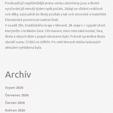
Poněvadž již nejdůležitější práce venku ukončeny jsou a školní
vyučování již minulý týden opět počalo, žádají se všickni rodičové
své dítky zase pilně do školy posílati a tak své otcovské a mateřské
křesťanské povinnosti zadost činiti.
V osadě Zlín, hradišského kraje v Moravě, 28. máje t. r. vypukl oheň,
kterýmžto v krátkém čase 139 stavení, mezi nimi také kostel, fara,
škola a obecní dům v popel obráceno bylo. Právně vyceněná škola
obnáší sumu 72 832 ve stříbře. Po celé Moravě sbírka laskavých
almužen vyhlášena byla.
Archív
Srpen 2026
Červenec 2026
Červen 2026
Květen 2026