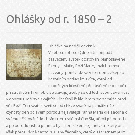
Ohlášky od r. 1850 – 2
Ohláška na neděli devítník.
V sobotu tohoto týdne nám připadá
zasvěcený svátek očišťování blahoslavené
Panny a Matky Boží Marie, jinak hromnic
nazvaný, poněvadž se v ten den světějí ku
kostelním potřebám svíce, které od
nábožných křesťanů při důvěrné modlitbě i
při strašlivém hromobití se užívají, jakoby se od těch svou důvěrnost
v dobrotu Boží svolávajících křesťanů řeklo: hrom nic nemůže proti
vůli Boží. Ten svátek světí se od církve svaté na památku, že
čtyřicátý den po svém porodu nejsvětější Panna Maria dle zákona k
svému očišťování do chrámu jeruzalémského šla, ačkoli při porodu
a po porodu čistou pannou byla, ten zákon se jí netýkal, který ona
však přece věrně zachovala, aby žádného, který o zázračném jejím