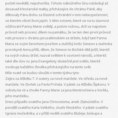
početí nevěděl, nepohoršila. Tohoto nábožného činu následují až
dosavad křesťanské matky, přicházejíce do chrámu Páně, aby
děkovaly Pánu Bohu za šťastné ochránění v tom nebezpečenství,
ve kterém vězel život jejich. S těmi svícemi, které se na tu slavnost
očišťování Panny Marie světějí, a potom rožnou, drží se napotom
průvod neb procesí, dílem na památku, že se ten den první průvod
neb procesí v chrámu jeruzalémském se drželo, když tam Panna
Maria se svým ženichem Josefem a stařičký kněz Simeon a stařenka
prorokyně Anna přišli, dílem, že Simeon to Božské dítě Ježíš, kteréž
na svých rukou držel, nazval světlem k osvícení národů, a kteréž
také dle slov sv. Jana Evangelisty skutečně jest světlo, kteréž
osvěcuje každého člověka přicházejícího na tento svět.
Mše svaté se budou sloužiti v tomto týdnu tyto:
Zejtra za Alžbětu T. V outery za nové manžele. Ve středu za nové
manžele. Ve čtvrtek za Pavla Prchala. V pátek za Alžbětu Šipkovu. V
sobotu ke cti a chvále Panny Marie za Jana Montrochiera a Voršilu,
jeho manželku.
Dnes připadlo svatého Jana Chrisostoma, aneb Zlatoústého. V
pondělí svatého Karla Velikého, císaře římského. V pátek svatého
Ignáce mučedníka, a v příští neděli svatého Blažeje, biskupa a