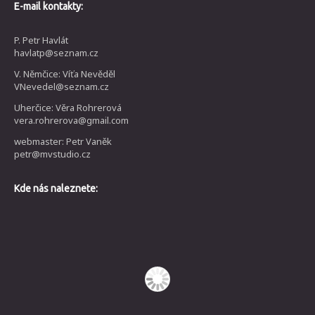
E-mail kontakty:
P. Petr Havlát
havlatp@seznam.cz
V. Němčice: Víťa Nevěděl
VNevedel@seznam.cz
Uherčice: Věra Rohrerová
vera.rohrerova@gmail.com
webmaster: Petr Vaněk
petr@mvstudio.cz
Kde nás naleznete: