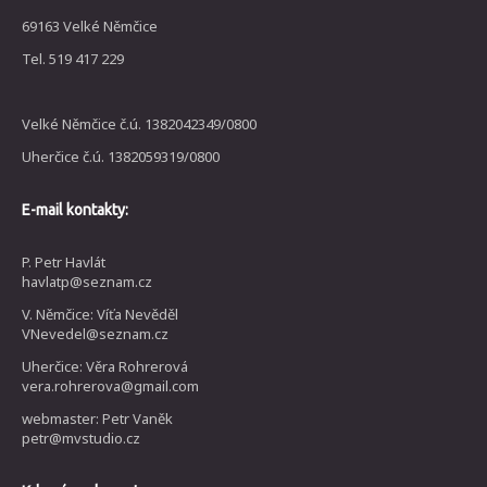
69163 Velké Němčice
Tel. 519 417 229
Velké Němčice č.ú. 1382042349/0800
Uherčice č.ú. 1382059319/0800
E-mail kontakty:
P. Petr Havlát
havlatp@seznam.cz
V. Němčice: Víťa Nevěděl
VNevedel@seznam.cz
Uherčice: Věra Rohrerová
vera.rohrerova@gmail.com
webmaster: Petr Vaněk
petr@mvstudio.cz