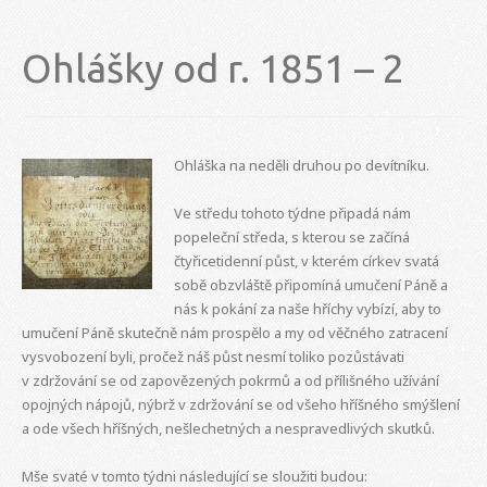
Ohlášky od r. 1851 – 2
Ohláška na neděli druhou po devítníku.
Ve středu tohoto týdne připadá nám
popeleční středa, s kterou se začíná
čtyřicetidenní půst, v kterém církev svatá
sobě obzvláště připomíná umučení Páně a
nás k pokání za naše hříchy vybízí, aby to
umučení Páně skutečně nám prospělo a my od věčného zatracení
vysvobození byli, pročež náš půst nesmí toliko pozůstávati
v zdržování se od zapovězených pokrmů a od přílišného užívání
opojných nápojů, nýbrž v zdržování se od všeho hříšného smýšlení
a ode všech hříšných, nešlechetných a nespravedlivých skutků.
Mše svaté v tomto týdni následující se sloužiti budou: