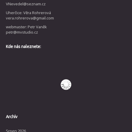
VNevedel@seznam.cz
Uherčice: Věra Rohrerová
vera.rohrerova@gmail.com
webmaster: Petr Vaněk
petr@mvstudio.cz
Kde nás naleznete:
Archív
Srpen 2026