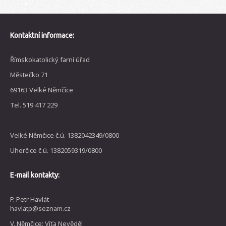
Kontaktní informace:
Římskokatolický farní úřad
Městečko 71
69163 Velké Němčice
Tel. 519 417 229
Velké Němčice č.ú. 1382042349/0800
Uherčice č.ú. 1382059319/0800
E-mail kontakty:
P. Petr Havlát
havlatp@seznam.cz
V. Němčice: Víťa Nevěděl