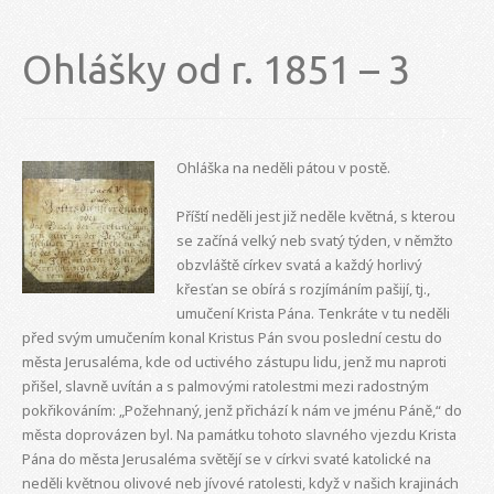
Ohlášky od r. 1851 – 3
Ohláška na neděli pátou v postě.
Příští neděli jest již neděle květná, s kterou
se začíná velký neb svatý týden, v němžto
obzvláště církev svatá a každý horlivý
křesťan se obírá s rozjímáním pašijí, tj.,
umučení Krista Pána. Tenkráte v tu neděli
před svým umučením konal Kristus Pán svou poslední cestu do
města Jerusaléma, kde od uctivého zástupu lidu, jenž mu naproti
přišel, slavně uvítán a s palmovými ratolestmi mezi radostným
pokřikováním: „Požehnaný, jenž přichází k nám ve jménu Páně,“ do
města doprovázen byl. Na památku tohoto slavného vjezdu Krista
Pána do města Jerusaléma světějí se v církvi svaté katolické na
neděli květnou olivové neb jívové ratolesti, když v našich krajinách