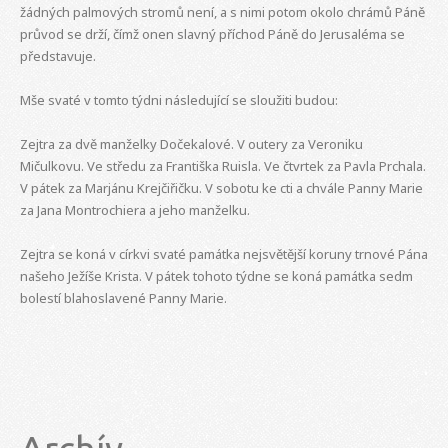
žádných palmových stromů není, a s nimi potom okolo chrámů Páně
průvod se drží, čímž onen slavný příchod Páně do Jerusaléma se
představuje.
Mše svaté v tomto týdni následující se sloužiti budou:
Zejtra za dvě manželky Dočekalové. V outery za Veroniku
Mičulkovu. Ve středu za Františka Ruisla. Ve čtvrtek za Pavla Prchala.
V pátek za Marjánu Krejčiřičku. V sobotu ke cti a chvále Panny Marie
za Jana Montrochiera a jeho manželku.
Zejtra se koná v církvi svaté památka nejsvětější koruny trnové Pána
našeho Ježíše Krista. V pátek tohoto týdne se koná památka sedm
bolestí blahoslavené Panny Marie.