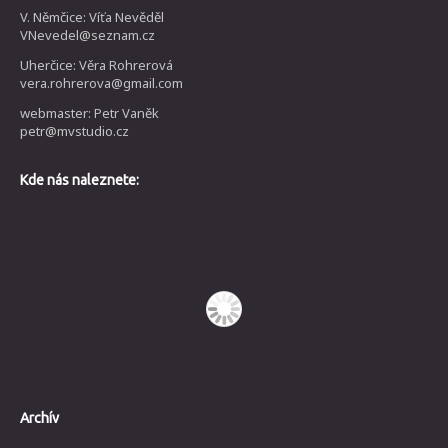
V. Němčice: Víťa Nevěděl
VNevedel@seznam.cz
Uherčice: Věra Rohrerová
vera.rohrerova@gmail.com
webmaster: Petr Vaněk
petr@mvstudio.cz
Kde nás naleznete:
Archív