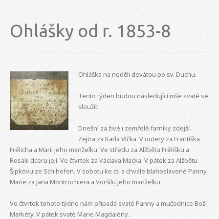
Ohlášky od r. 1853-8
Ohláška na neděli devátou po sv. Duchu.
Tento týden budou následující mše svaté se
sloužit:
Dnešní za živé i zemřelé farníky zdejší.
Zejtra za Karla Vlčka. V outery za Františka
Frélicha a Marii jeho manželku. Ve středu za Alžbětu Frélišku a
Rosalii dceru její. Ve čtvrtek za Václava Macka. V pátek za Alžbětu
Šipkovu ze Schihofen. V sobotu ke cti a chvále blahoslavené Panny
Marie za Jana Montrochiera a Voršilu jeho manželku.
Ve čtvrtek tohoto týdne nám připadá svaté Panny a mučednice Boží
Markéty. V pátek svaté Marie Magdalény.