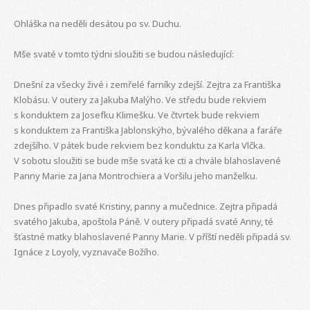
Ohláška na neděli desátou po sv. Duchu.
Mše svaté v tomto týdni sloužiti se budou následující:
Dnešní za všecky živé i zemřelé farníky zdejší. Zejtra za Františka
Klobásu. V outery za Jakuba Malýho. Ve středu bude rekviem
s konduktem za Josefku Klimešku. Ve čtvrtek bude rekviem
s konduktem za Františka Jablonskýho, bývalého děkana a faráře
zdejšího. V pátek bude rekviem bez konduktu za Karla Vlčka.
V sobotu sloužiti se bude mše svatá ke cti a chvále blahoslavené
Panny Marie za Jana Montrochiera a Voršilu jeho manželku.
Dnes připadlo svaté Kristiny, panny a mučednice. Zejtra připadá
svatého Jakuba, apoštola Páně. V outery připadá svaté Anny, té
šťastné matky blahoslavené Panny Marie. V příští neděli připadá sv.
Ignáce z Loyoly, vyznavače Božího.