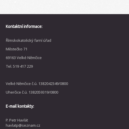
Kontaktní informace:
Římskokatolický farní úřad
Městečko 71
69163 Velké Němčice
Tel. 519 417 229
Velké Němčice č.ú. 1382042349/0800
Uherčice č.ú. 1382059319/0800
E-mail kontakty:
P. Petr Havlát
havlatp@seznam.cz