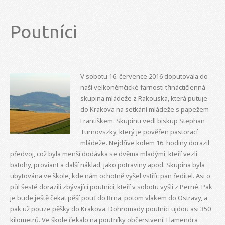
Poutníci
V sobotu 16. července 2016 doputovala do
naší velkoněmčické farnosti třináctičlenná
skupina mládeže z Rakouska, která putuje
do Krakova na setkání mládeže s papežem
Františkem. Skupinu vedl biskup Stephan
Turnovszky, který je pověřen pastorací
mládeže. Nejdříve kolem 16. hodiny dorazil
předvoj, což byla menší dodávka se dvěma mladými, kteří vezli
batohy, proviant a další náklad, jako potraviny apod. Skupina byla
ubytována ve škole, kde nám ochotně vyšel vstříc pan ředitel. Asi o
půl šesté dorazili zbývající poutníci, kteří v sobotu vyšli z Perné. Pak
je bude ještě čekat pěší pouť do Brna, potom vlakem do Ostravy, a
pak už pouze pěšky do Krakova. Dohromady poutníci ujdou asi 350
kilometrů. Ve škole čekalo na poutníky občerstvení. Flamendra