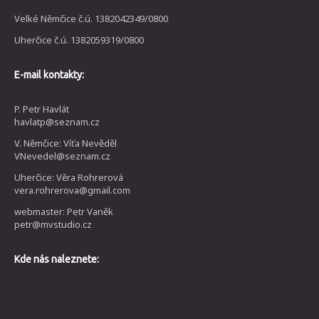
Velké Němčice č.ú. 1382042349/0800
Uherčice č.ú. 1382059319/0800
E-mail kontakty:
P. Petr Havlát
havlatp@seznam.cz
V. Němčice: Víťa Nevěděl
VNevedel@seznam.cz
Uherčice: Věra Rohrerová
vera.rohrerova@gmail.com
webmaster: Petr Vaněk
petr@mvstudio.cz
Kde nás naleznete: