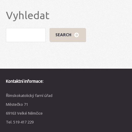
Vyhledat
Kontaktní informace:
Římskokatolický farní úřad
Městečko 71
69163 Velké Němčice
Tel. 519 417 229