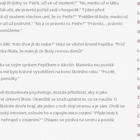
í tři týdny sv. Petře, učí se už studenti?" "No, medici už si látku
B
ali učit, ale právníci pořád sedí v hospodě." Týden před
L
 už studenti všechno umí, že sv. Petře?" "Potěším tě Bože, medici už
Ř
 učí už podruhé." "No a co právníci sv. Petře?" "Právníci,... právníci
 pomůžeme."
D
B
 dětí: "Kdo chce jít do nebe?" Hlásí se všichni kromě Pepíčka. "Proč
L
ka říkala, že mám jít ze školy rovnou domů!"
L
ka se svým synkem Pepíčkem o dárcích. Maminka mu povídá:
P
ro mě bylo krásné vysvědčení na konci školního roku." "Pozdě,
l ponožky."
L
Ř
vě dostudovala psychologii, dostala příležitost, aby si jako
Z
 církevní škole. Okamžitě se snaží uplatnit to, co se naučila. O
školním dvoře hrají, ale jeden z nich stojí stranou a je sám. Chvíli se
Č
ypický introvert, oslovím ho a zapojím mezi ostatní." Přijde tedy k
Č
si nehraješ s ostatními?" Chlapec se podívá na sestru a povídá:
D
B