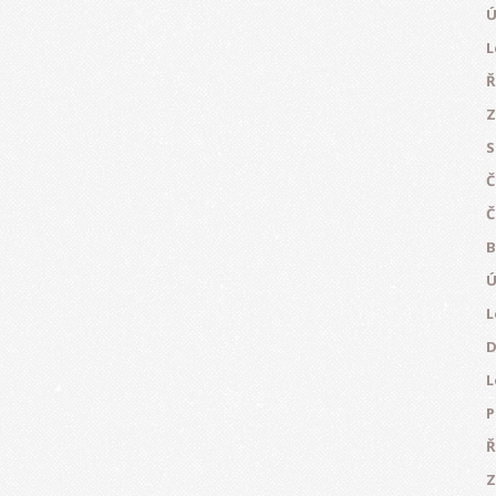
Ú
L
Ř
Z
S
Č
Č
B
Ú
L
D
L
P
Ř
Z