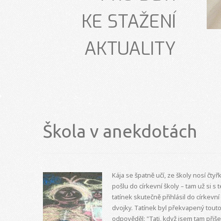
KE STAŽENÍ
AKTUALITY
Škola v anekdotách
Kája se špatně učí, ze školy nosí čtyřk
pošlu do církevní školy – tam už si s
tatínek skutečně přihlásil do církevní
dvojky. Tatínek byl překvapený touto
odpověděl: "Tati, když jsem tam přiše