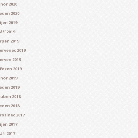
nor 2020
eden 2020
íjen 2019
áří 2019
rpen 2019
ervenec 2019
erven 2019
řezen 2019
nor 2019
eden 2019
uben 2018
eden 2018
rosinec 2017
íjen 2017
áří 2017