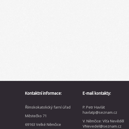
Kontaktní informace:
E-mail kontakty:
Římskokatolický farní úřad
P. Petr Havlát
havlatp@seznam.cz
Městečko 71
V. Němčice: Víťa Nevěděl
69163 Velké Němčice
VNevedel@seznam.cz