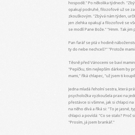
hospodě." Po několika týdnech. "Zbývaj
opakují podruhé, filozofové už se zač
zkouškovým. "Zbývá nám týden, určitě
jen zlehka opakují a filozofové se vše
se modlí Pane Bože." "Hmm. Tak jim
Pan farář se ptá v hodině náboženství
ty do nebe nechceš?" "Protože mamin
Těsně před Vánocemi se baví mamin
"Pepíčku, tím nejlepším dárkem by p
mami," říká chlapec, "už jsem ti koupi
Jedna mladá řeholní sestra, která prá
psycholožka vyzkoušela praxi na jedné
přestávce si všimne, jak si chlapci na 
na něho dívá a říká si: "To je jasné, t
chlapci a povídá: "Co se stalo? Proč 
"Prosím, já jsem brankář."