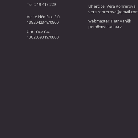
Tel. 519 417 229
Uherčice: Věra Rohrerová
vera.rohrerova@gmail.co
Velké Němčice č.ú.
webmaster: Petr Vaněk
1382042349/0800
petr@mvstudio.cz
Uherčice č.ú.
1382059319/0800