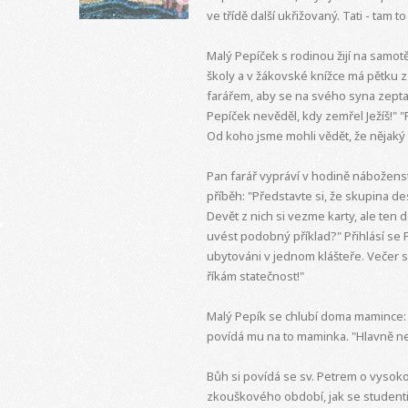
ve třídě další ukřižovaný. Tati - tam 
Malý Pepíček s rodinou žijí na samot
školy a v žákovské knížce má pětku 
farářem, aby se na svého syna zeptal.
Pepíček nevěděl, kdy zemřel Ježíš!" "P
Od koho jsme mohli vědět, že nějaký 
Pan farář vypráví v hodině náboženstv
příběh: "Představte si, že skupina des
Devět z nich si vezme karty, ale ten d
uvést podobný příklad?" Přihlásí se
ubytováni v jednom klášteře. Večer si
říkám statečnost!"
Malý Pepík se chlubí doma mamince: "
povídá mu na to maminka. "Hlavně n
Bůh si povídá se sv. Petrem o vysoko
zkouškového období, jak se studenti př