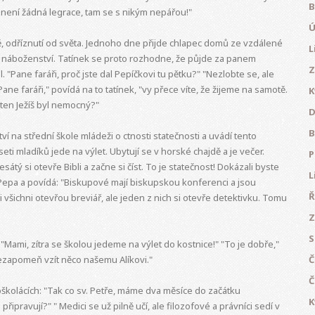
B
to není žádná legrace, tam se s nikým nepářou!"
Ú
ě, odříznutí od světa. Jednoho dne přijde chlapec domů ze vzdálené
L
z náboženství. Tatínek se proto rozhodne, že půjde za panem
Z
 "Pane faráři, proč jste dal Pepíčkovi tu pětku?" "Nezlobte se, ale
ane faráři," povídá na to tatínek, "vy přece víte, že žijeme na samotě.
K
ten Ježíš byl nemocný?"
D
B
í na střední škole mládeži o ctnosti statečnosti a uvádí tento
eti mladíků jede na výlet. Ubytují se v horské chajdě a je večer.
P
esátý si otevře Bibli a začne si číst. To je statečnost! Dokázali byste
L
 Pepa a povídá: "Biskupové mají biskupskou konferenci a jsou
Ř
 všichni otevřou breviář, ale jeden z nich si otevře detektivku. Tomu
Z
S
Mami, zítra se školou jedeme na výlet do kostnice!" "To je dobře,"
ezapomeň vzít něco našemu Alíkovi."
Č
Č
školácích: "Tak co sv. Petře, máme dva měsíce do začátku
K
ipravují?" " Medici se už pilně učí, ale filozofové a právníci sedí v