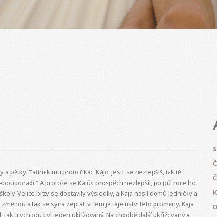
S
Č
y a pětky. Tatínek mu proto říká: "Kájo, jestli se nezlepšíš, tak tě
Č
 tebou poradí." A protože se Kájův prospěch nezlepšil, po půl roce ho
K
 školy. Velice brzy se dostavily výsledky, a Kája nosil domů jedničky a
 změnou a tak se syna zeptal, v čem je tajemství této proměny. Kája
D
l, tak u vchodu byl jeden ukřižovaný. Na chodbě další ukřižovaný a