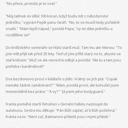
"No přece, protože je to osel."
"Můj tatínek mi slíbil 100 korun, když budu mít z náboženství
jedničku," vypráví Pepík panu faráři. "No, to se musíš tedy pořádně
snažit." "Mám lepší nápad," povídá Pepa, "vy mi dáte jedničku a
rozdělíme se!"
Do kněžského semináře se hlásí starší muž. Tam mu ale řeknou: "To
jste měl přijít tak před 25 lety. Teď už jste příliš starý na to, abyste se
stal knězem." Muž se ale nenechá odbýt a povídá: "Ale tu a tam jsou
potřeba i kardinálové!"
Dva bezdomovci prosí v klášteře o jídlo. Vrátný se jich ptá: "Copak
nemáte žádné zaměstnání?" "Mám, povídá první, ale bohužel jsem
momentálně bez práce." "A vy?" "Já jsem jeho bodyguard."
Franta pomáhá starší řeholnici v černém hábitu nastoupit do
autobusu. Sestra mu děkuje: "Pán Bůh zaplať, ať ti Bůh požehná."
Franta na to: "Není zač, Batmanovi přátelé jsou i mými přáteli."