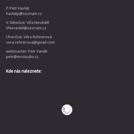
P. Petr Havlát
havlatp@seznam.cz
V. Němčice: Víťa Nevěděl
VNevedel@seznam.cz
Uherčice: Věra Rohrerová
vera.rohrerova@gmail.com
webmaster: Petr Vaněk
petr@mvstudio.cz
Kde nás naleznete: