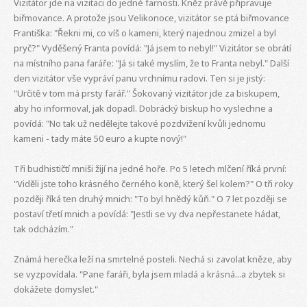
Vizitátor jde na vizitaci do jedné farnosti. Kněz právě připravuje
biřmovance. A protože jsou Velikonoce, vizitátor se ptá biřmovance
Františka: "Řekni mi, co víš o kameni, který najednou zmizel a byl
pryč?" Vyděšený Franta povídá: "Já jsem to nebyl!" Vizitátor se obrátí
na místního pana faráře: "Já si také myslím, že to Franta nebyl." Další
den vizitátor vše vypráví panu vrchnímu radovi. Ten si je jistý:
"Určitě v tom má prsty farář." Šokovaný vizitátor jde za biskupem,
aby ho informoval, jak dopadl. Dobrácký biskup ho vyslechne a
povídá: "No tak už nedělejte takové pozdvižení kvůli jednomu
kameni - tady máte 50 euro a kupte nový!"
Tři budhističtí mniši žijí na jedné hoře. Po 5 letech mlčení říká první:
"Viděli jste toho krásného černého koně, který šel kolem?" O tři roky
později říká ten druhý mnich: "To byl hnědý kůň." O 7 let později se
postaví třetí mnich a povídá: "Jestli se vy dva nepřestanete hádat,
tak odcházím."
Známá herečka leží na smrtelné posteli. Nechá si zavolat kněze, aby
se vyzpovídala. "Pane faráři, byla jsem mladá a krásná...a zbytek si
dokážete domyslet."