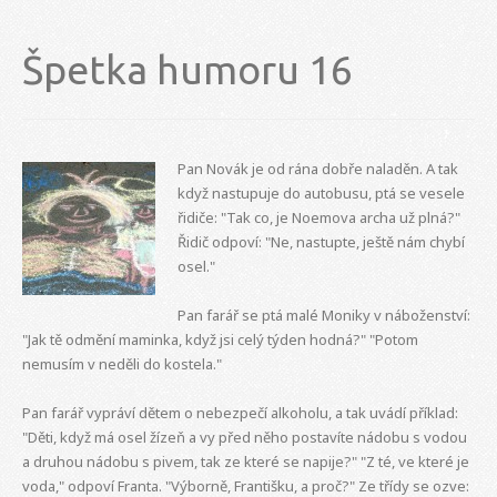
Špetka humoru 16
Pan Novák je od rána dobře naladěn. A tak
když nastupuje do autobusu, ptá se vesele
řidiče: "Tak co, je Noemova archa už plná?"
Řidič odpoví: "Ne, nastupte, ještě nám chybí
osel."
Pan farář se ptá malé Moniky v náboženství:
"Jak tě odmění maminka, když jsi celý týden hodná?" "Potom
nemusím v neděli do kostela."
Pan farář vypráví dětem o nebezpečí alkoholu, a tak uvádí příklad:
"Děti, když má osel žízeň a vy před něho postavíte nádobu s vodou
a druhou nádobu s pivem, tak ze které se napije?" "Z té, ve které je
voda," odpoví Franta. "Výborně, Františku, a proč?" Ze třídy se ozve: