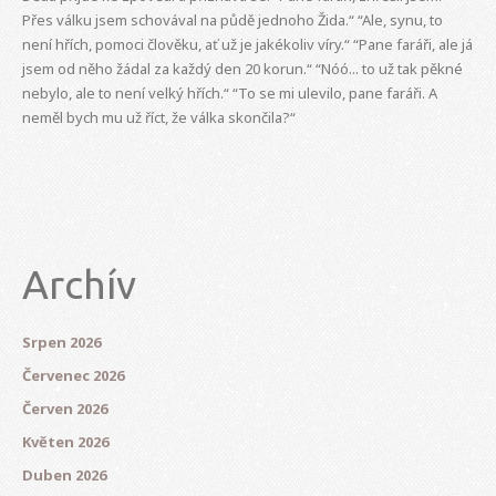
Přes válku jsem schovával na půdě jednoho Žida.“ “Ale, synu, to
není hřích, pomoci člověku, ať už je jakékoliv víry.“ “Pane faráři, ale já
jsem od něho žádal za každý den 20 korun.“ “Nóó... to už tak pěkné
nebylo, ale to není velký hřích.“ “To se mi ulevilo, pane faráři. A
neměl bych mu už říct, že válka skončila?“
Archív
Srpen 2026
Červenec 2026
Červen 2026
Květen 2026
Duben 2026