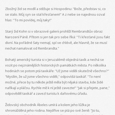
Zbožný žid se modlí a stěžuje si Hospodinu: "Bože, představ si, co
se stalo. Můj syn se stal křesťanem!" A z nebe se najednou ozval
hlas: "To mi povídej, můj taky!"
Starý žid Kohn si v obrazové galerii prohlíží Rembrandtův obraz
Narození Páně. Přitom si jen tak pro sebe říká: "Ti křesťané jsou fakt
divní. Na pořádné šaty nemají, spí ve chlévě, ale hlavně, že se musí
nechat namalovat od Rembrandta."
Bohatý americký turista si v Jeruzalémě objedná taxík a nechá se
vozit po nejznámějších historických památkách města. Po několika
hodinách se potom ptá taxikáře: "Už jsme viděli skutečně všechno?"
"Myslím, že už jsme všechno viděli," odpovídá taxikář. "To není
možné, přece by tu někde ještě měla být nějaká stavba, kde židé
naříkají a pláčou. Rychle mě k ní ještě zavezte!" "Jak si přejete, pane,"
odpověděl taxikář a zavezl turistu k daňovému úřadu.
Židovský obchodník Ábeles umírá a kolem jeho lůžka je
shromážděná jeho rodina. Nejdříve se ptá po své ženě: "Jsi tu,