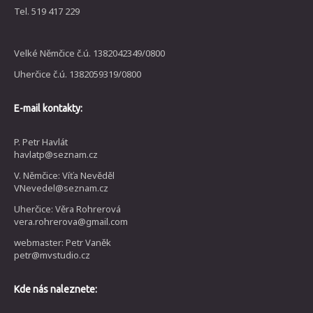
Tel. 519 417 229
Velké Němčice č.ú. 1382042349/0800
Uherčice č.ú. 1382059319/0800
E-mail kontakty:
P. Petr Havlát
havlatp@seznam.cz
V. Němčice: Víťa Nevěděl
VNevedel@seznam.cz
Uherčice: Věra Rohrerová
vera.rohrerova@gmail.com
webmaster: Petr Vaněk
petr@mvstudio.cz
Kde nás naleznete: