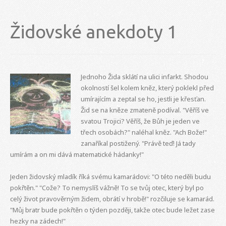
Židovské anekdoty 1
Jednoho Žida sklátí na ulici infarkt. Shodou
okolností šel kolem kněz, který poklekl před
umírajícím a zeptal se ho, jestli je křesťan.
Žid se na kněze zmateně podíval. "Věříš ve
svatou Trojici? Věříš, že Bůh je jeden ve
třech osobách?" naléhal kněz. "Ach Bože!"
zanaříkal postižený. "Právě teď! Já tady
umírám a on mi dává matematické hádanky!"
Jeden židovský mladík říká svému kamarádovi: "O této neděli budu
pokřtěn." "Cože? To nemyslíš vážně! To se tvůj otec, který byl po
celý život pravověrným židem, obrátí v hrobě!" rozčiluje se kamarád.
"Můj bratr bude pokřtěn o týden později, takže otec bude ležet zase
hezky na zádech!"