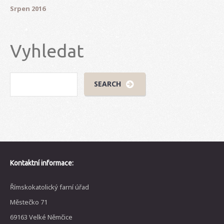
Srpen 2016
Vyhledat
Kontaktní informace:
Římskokatolický farní úřad
Městečko 71
69163 Velké Němčice