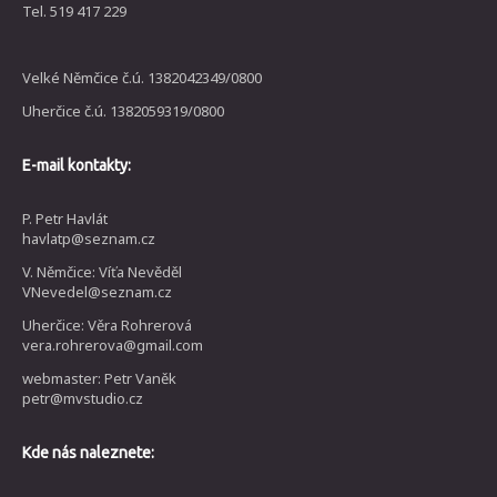
Tel. 519 417 229
Velké Němčice č.ú. 1382042349/0800
Uherčice č.ú. 1382059319/0800
E-mail kontakty:
P. Petr Havlát
havlatp@seznam.cz
V. Němčice: Víťa Nevěděl
VNevedel@seznam.cz
Uherčice: Věra Rohrerová
vera.rohrerova@gmail.com
webmaster: Petr Vaněk
petr@mvstudio.cz
Kde nás naleznete: