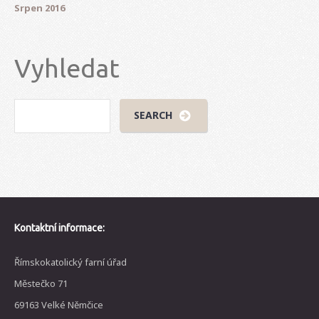
Srpen 2016
Vyhledat
Kontaktní informace:
Římskokatolický farní úřad
Městečko 71
69163 Velké Němčice