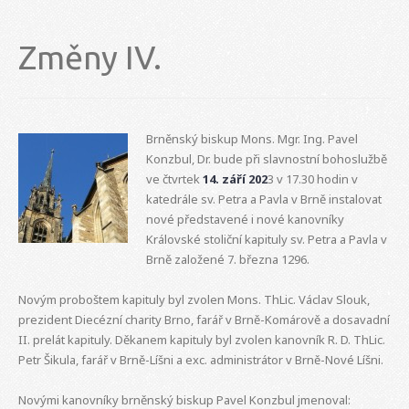
Změny IV.
Brněnský biskup Mons. Mgr. Ing. Pavel
Konzbul, Dr. bude při slavnostní bohoslužbě
ve čtvrtek
14. září 202
3 v 17.30 hodin v
katedrále sv. Petra a Pavla v Brně instalovat
nové představené i nové kanovníky
Královské stoliční kapituly sv. Petra a Pavla v
Brně založené 7. března 1296.
Novým proboštem kapituly byl zvolen Mons. ThLic. Václav Slouk,
prezident Diecézní charity Brno, farář v Brně-Komárově a dosavadní
II. prelát kapituly. Děkanem kapituly byl zvolen kanovník R. D. ThLic.
Petr Šikula, farář v Brně-Líšni a exc. administrátor v Brně-Nové Líšni.
Novými kanovníky brněnský biskup Pavel Konzbul jmenoval: