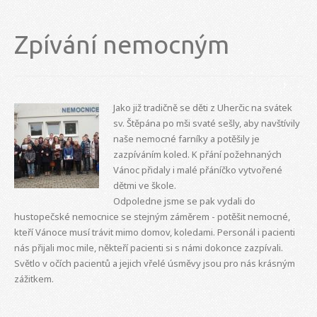
Zpívání nemocným
Jako již tradičně se děti z Uherčic na svátek
sv. Štěpána po mši svaté sešly, aby navštívily
naše nemocné farníky a potěšily je
zazpíváním koled. K přání požehnaných
Vánoc přidaly i malé přáníčko vytvořené
dětmi ve škole.
Odpoledne jsme se pak vydali do
hustopečské nemocnice se stejným záměrem - potěšit nemocné,
kteří Vánoce musí trávit mimo domov, koledami. Personál i pacienti
nás přijali moc mile, někteří pacienti si s námi dokonce zazpívali.
Světlo v očích pacientů a jejich vřelé úsměvy jsou pro nás krásným
zážitkem.