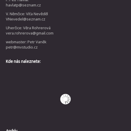
havlatp@seznam.cz
V. Němčice: Víťa Nevěděl
VNevedel@seznam.cz
Uherčice: Věra Rohrerová
vera.rohrerova@gmail.com
webmaster: Petr Vaněk
petr@mvstudio.cz
Kde nás naleznete: