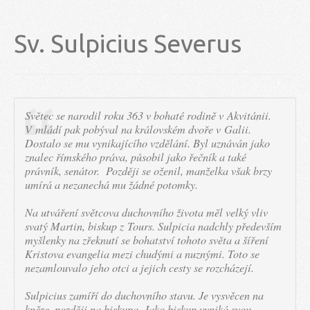
Sv. Sulpicius Severus
Světec se narodil roku 363 v bohaté rodině v Akvitánii.
V mládí pak pobýval na královském dvoře v Galii.
Dostalo se mu vynikajícího vzdělání. Byl uznáván jako
znalec římského práva, působil jako řečník a také
právník, senátor. Později se oženil, manželka však brzy
umírá a nezanechá mu žádné potomky.
Na utváření světcova duchovního života měl velký vliv
svatý Martin, biskup z Tours. Sulpicia nadchly především
myšlenky na zřeknutí se bohatství tohoto světa a šíření
Kristova evangelia mezi chudými a nuznými. Toto se
nezamlouvalo jeho otci a jejich cesty se rozcházejí.
Sulpicius zamíří do duchovního stavu. Je vysvěcen na
kněze, později na biskupa. Jako biskup vyniká svou