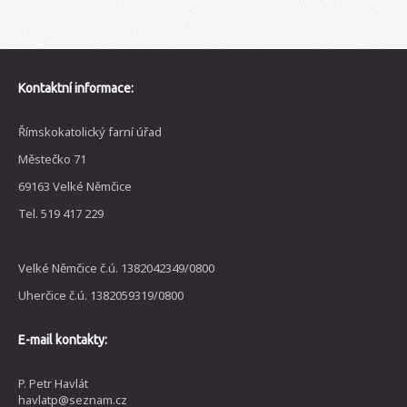
Kontaktní informace:
Římskokatolický farní úřad
Městečko 71
69163 Velké Němčice
Tel. 519 417 229
Velké Němčice č.ú. 1382042349/0800
Uherčice č.ú. 1382059319/0800
E-mail kontakty:
P. Petr Havlát
havlatp@seznam.cz