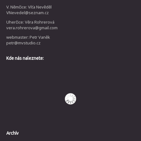
V. Němčice: Víťa Nevěděl
VNevedel@seznam.cz
Uherčice: Věra Rohrerová
vera.rohrerova@gmail.com
webmaster: Petr Vaněk
petr@mvstudio.cz
Kde nás naleznete:
Archív