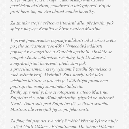
pastýřskou aktivitou, moudrostí a láskyplností. Bojuje
proti herezím, na víru obrací mnohé heretiky.
Za zmínku stojí i světcova literární díla, především pak
spisy s názvem Kronika a Život svatého Martina.
V prvně jmenovaném popisuje události od stvoření světa
po jeho současnost (rok 400). Vynechává události
popsané v evangeliích a Skutcích apoštolů. Obsáhle se
naopak věnuje událostem své doby, boji křesťanství
s nejrůznějšími herezemi, především pak
s priscilianismem, který významně zasáhl Španělsko a
také světcův kraj, Akvitánii. Spis sloužil také jako
učebnice historie a pro nás je i důležitým pramenem
popisujícím osudy samotného Sulpicia.
Druhý spis není přímo životopisem svatého Martina.
Sulpicius si v něm všímá především zázraků ve světcově
životě. Tento spis psal Sulpicius již za života svatého
Martina, ale zveřejnil jej až po jeho smrti.
Za finanční pomoci své tchýně (věřící křesťanky) vybuduje
v jižní Galii klášter v Primuliacum. Do tohoto kláštera