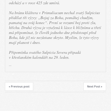
odchází a v roce 425 zde umírá.
Na bránu kláštera v Primuliacum nechal svatý Sulpicius
přidělat tři výzvy: „Bojuj za Boha, pomáhej chudým,
pamatuj na svůj konec“. První se rozumí boj proti zlu,
hříchu. Druhá výzva je vztažená k lásce k bližnímu a třetí
má připomínat, že člověk jednoho dne předstoupí před
Boha, kde již nic nezůstane skryto. Myslím, že tyto výzvy
mají planost i dnes.
Připomínka svatého Sulpicia Severa připadá
v křesťanském kalendáři na 29. leden.
« Previous post
Next Post »