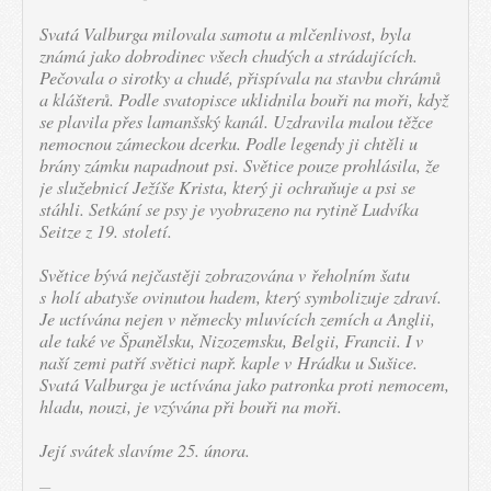
Svatá Valburga milovala samotu a mlčenlivost, byla
známá jako dobrodinec všech chudých a strádajících.
Pečovala o sirotky a chudé, přispívala na stavbu chrámů
a klášterů. Podle svatopisce uklidnila bouři na moři, když
se plavila přes lamanšský kanál. Uzdravila malou těžce
nemocnou zámeckou dcerku. Podle legendy ji chtěli u
brány zámku napadnout psi. Světice pouze prohlásila, že
je služebnicí Ježíše Krista, který ji ochraňuje a psi se
stáhli. Setkání se psy je vyobrazeno na rytině Ludvíka
Seitze z 19. století.
Světice bývá nejčastěji zobrazována v řeholním šatu
s holí abatyše ovinutou hadem, který symbolizuje zdraví.
Je uctívána nejen v německy mluvících zemích a Anglii,
ale také ve Španělsku, Nizozemsku, Belgii, Francii. I v
naší zemi patří světici např. kaple v Hrádku u Sušice.
Svatá Valburga je uctívána jako patronka proti nemocem,
hladu, nouzi, je vzývána při bouři na moři.
Její svátek slavíme 25. února.