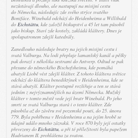
nezůstávají dlouho, ale nastupují na misijní cestu
do Německa, následujíc zde svého strýce svatého
Bonifáce. Winebald odchází do Heidenheimu a Willibald
do
Eichstättu
, kde založil biskupství a 45 let tam působil
jako biskup. Staví zde kostely, zakládá kláštery. Dnes je
spolupatronem zdejší katedrály.
Zanedlouho následuje bratry na jejich misijní cestu i
svatá Valburga. Na lodi přepluje lamanšský kanál a pěšky
pak dorazí s několika sestrami do Antverp. Odtud se pak
přesune do německého Bischofsheimu, kde pomáhá
abatyši Liobě vést zdejší klášter. Z tohoto kláštera světice
odchází do kláštera benediktýnek v Heidenheimu, kde se
stává abatyší. Klášter postupně rozšiřuje a ten se stává
jedním z nejvýznamnějších na území Německa. Mužský
klášter v tomto městě vede její bratr Winebald. Po jeho
smrti se svatá Valburga stará i o tento klášter. Zde
působila až do závěru své pozemské pouti, do 25. února
779. Byla pohřbena v Heidenheimu a na jejím hrobě se
údajně událo mnoho zázraků. V roce 870 byly její ostatky
převezeny do
Eichstättu
, a při té příležitosti byla papežem
Hadrianem II. prohlášena za svatou.