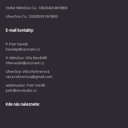
Velké Němčice č.ú. 1382042349/0800
Uherčice č.ú. 1382059319/0800
E-mail kontakty:
P. Petr Havlát
havlatp@seznam.cz
V. Němčice: Víťa Nevěděl
VNevedel@seznam.cz
Uherčice: Věra Rohrerová
vera.rohrerova@gmail.com
webmaster: Petr Vaněk
petr@mvstudio.cz
Kde nás naleznete: