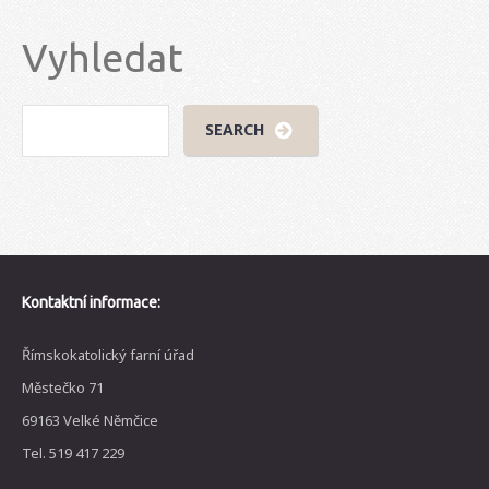
Vyhledat
Kontaktní informace:
Římskokatolický farní úřad
Městečko 71
69163 Velké Němčice
Tel. 519 417 229