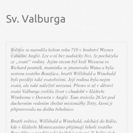
Sv. Valburga
Světice se narodila kolem roku 710 v hrabství Wessex
v dnešní Anglii. Lze o ní bez nadsázky říci, že pocházela
ze „svaté“ rodiny. Jejím otcem byl král Wessexu sv.
Richard poutník, maminka se jmenovala Wuna a byla
sestrou svatého Bonifáce, bratři Willibald a Winebald
byli později také svatořečeni. Její rodina byla nejen
svatá, ale také náležitě urozená. Přesto si už v dětství
svatá Valburga zvolila život v chudobě v klášteře
Wimborne v Dorsetu v Anglii. Tam strávila 26 let pod
duchovním vedením zbožné misionářky Tetty, která ji
připravovala na dráhu řeholnice.
Bratři světice, Willibald a Winebald, odchází do Itálie,
kde v klášteře Montecassino přijímají řeholi svatého
Benedikta a později také kněžská svěcení. V Itálii však