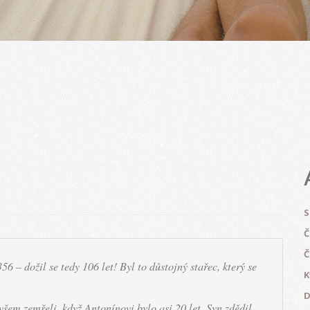
S
Č
Č
6 – dožil se tedy 106 let! Byl to důstojný stařec, který se
K
D
všem zemřeli, když Antonínovi bylo asi 20 let. Syn zdědil