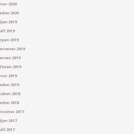
nor 2020
eden 2020
íjen 2019
áří 2019
rpen 2019
ervenec 2019
erven 2019
řezen 2019
nor 2019
eden 2019
uben 2018
eden 2018
rosinec 2017
íjen 2017
áří 2017