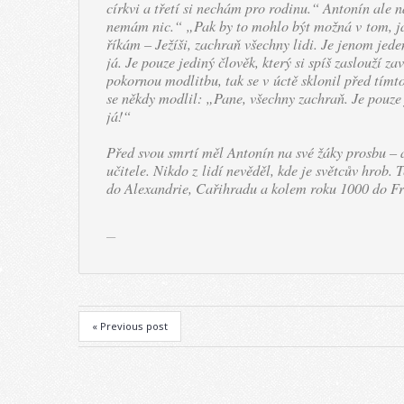
církvi a třetí si nechám pro rodinu.“ Antonín ale 
nemám nic.“ „Pak by to mohlo být možná v tom, j
říkám – Ježíši, zachraň všechny lidi. Je jenom jeden
já. Je pouze jediný člověk, který si spíš zaslouží z
pokornou modlitbu, tak se v úctě sklonil před tím
se někdy modlil: „Pane, všechny zachraň. Je pouze j
já!“
Před svou smrtí měl Antonín na své žáky prosbu – a
učitele. Nikdo z lidí nevěděl, kde je světcův hrob. 
do Alexandrie, Cařihradu a kolem roku 1000 do Fra
« Previous post