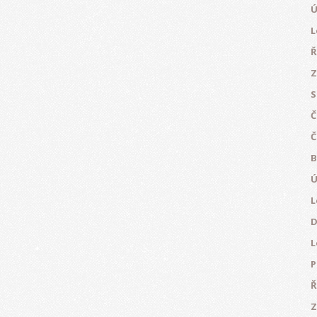
Ú
L
Ř
Z
S
Č
Č
B
Ú
L
D
L
P
Ř
Z