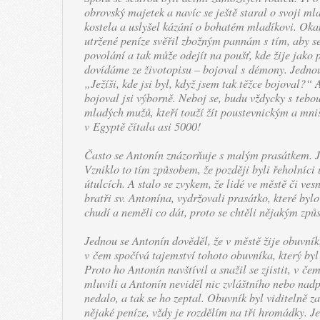
obrovský majetek a navíc se ještě staral o svoji ml
kostela a uslyšel kázání o bohatém mladíkovi. Okam
utržené peníze svěřil zbožným pannám s tím, aby se
povolání a tak může odejít na poušť, kde žije jako 
dovídáme ze životopisu – bojoval s démony. Jednou 
„Ježíši, kde jsi byl, když jsem tak těžce bojoval?“ 
bojoval jsi výborně. Neboj se, budu vždycky s teb
mladých mužů, kteří touží žít poustevnickým a mn
v Egyptě čítala asi 5000!
Často se Antonín znázorňuje s malým prasátkem. Je 
Vzniklo to tím způsobem, že později byli řeholníci
útulcích. A stalo se zvykem, že lidé ve městě či ve
bratři sv. Antonína, vydržovali prasátko, které byl
chudí a neměli co dát, proto se chtěli nějakým způ
Jednou se Antonín dověděl, že v městě žije obuvník,
v čem spočívá tajemství tohoto obuvníka, který by
Proto ho Antonín navštívil a snažil se zjistit, v č
mluvili a Antonín neviděl nic zvláštního nebo nad
nedalo, a tak se ho zeptal. Obuvník byl viditelně 
nějaké peníze, vždy je rozdělím na tři hromádky. 