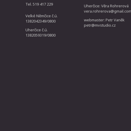
Tel. 519 417 229
Uherčice: Věra Rohrerová
vera.rohrerova@gmail.co
Velké Němčice č.ú.
webmaster: Petr Vaněk
1382042349/0800
petr@mvstudio.cz
Uherčice č.ú.
1382059319/0800