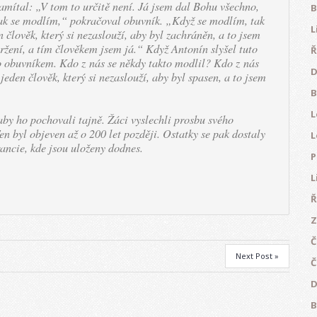
namítal: „V tom to určitě není. Já jsem dal Bohu všechno,
B
ak se modlím,“ pokračoval obuvník. „Když se modlím, tak
L
 člověk, který si nezaslouží, aby byl zachráněn, a to jsem
avržení, a tím člověkem jsem já.“ Když Antonín slyšel tuto
Ř
to obuvníkem. Kdo z nás se někdy takto modlil? Kdo z nás
D
eden člověk, který si nezaslouží, aby byl spasen, a to jsem
B
L
by ho pochovali tajně. Žáci vyslechli prosbu svého
Ten byl objeven až o 200 let později. Ostatky se pak dostaly
L
ncie, kde jsou uloženy dodnes.
P
L
Ř
Z
Č
Next Post »
Č
D
B