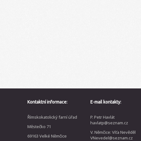
Kontaktní informace:
E-mail kontakty:
Římskokatolický farní úřad
P. Petr Havlát
havlatp@seznam.cz
Městečko 71
V. Němčice: Víťa Nevěděl
69163 Velké Němčice
VNevedel@seznam.cz