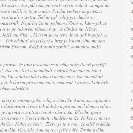
B
adší sestru. Asi půl roku po smrti svých rodičů vstoupil do
žitě věděl, že to je o něm. Prodal veškerý majetek, a
Ú
 postarali o sestru. Teď už byl volný pro duchovní
L
poustevník. Nejdříve žil na jednom hřbitově, kde – jak se
zase po takovém těžkém boji, se obrátil na Ježíše:
Z
A Ježíš mu říká: „Já jsem se na tebe díval, jak bojuješ. A
K
ou.“ Pak odchází do jeskyně a brzy je kolem něho mnoho
išským životem. Když Antonín zemřel, komunita mužů
D
B
pravda, že toto prasátko se u něho objevilo až později.
P
 už více otevření a pomáhali v různých nemocnicích a
L
snici, kde stála nějaká taková nemocnice, kde pomáhali
o jejich darem pro nemocnici, nemocné i bratry. Lidé byli
Ř
sobem odvděčit.
Z
 který je vnímán jako velký světec. Sv. Antonína zajímalo,
S
l v duchovním životě tak daleko a přitom měl doma rodinu.
Č
em je tajemství svatosti tohoto obuvníka. Dlouho spolu
přirozeného v životě tohoto chudého muže. Nakonec mu to
Č
zaskočen. Nakonec říká: „Třeba je to v tom, že když vydělám
K
Jednu dám těm, kdo jsou na tom ještě hůře. Druhou dám