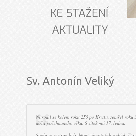
KE STAŽENÍ
AKTUALITY
Sv. Antonín Veliký
Narodil se kolem roku 250 po Kristu, zemřel roku 35
dožil požehnaného věku. Svátek má 17. ledna.
Spolu se sestrou byli dětmi zámožných rodičů. Ti o