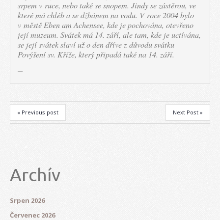
srpem v ruce, nebo také se snopem. Jindy se zástěrou, ve
které má chléb a se džbánem na vodu. V roce 2004 bylo
v městě Eben am Achensee, kde je pochována, otevřeno
její muzeum. Svátek má 14. září, ale tam, kde je uctívána,
se její svátek slaví už o den dříve z důvodu svátku
Povýšení sv. Kříže, který připadá také na 14. září.
« Previous post
Next Post »
Archív
Srpen 2026
Červenec 2026