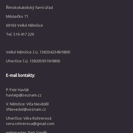
Římskokatolický farní úřad
Městečko 71
69163 Velké Němčice
Tel. 519 417 229
Velké Němčice č.ú. 1382042349/0800
Uherčice č.ú. 1382059319/0800
E-mail kontakty:
P. Petr Havlát
havlatp@seznam.cz
V. Němčice: Víťa Nevěděl
VNevedel@seznam.cz
Uherčice: Věra Rohrerová
vera.rohrerova@gmail.com
webmaster: Petr Vaněk