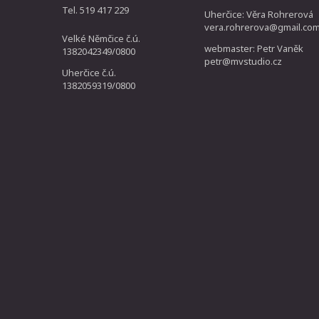
Tel. 519 417 229
Uherčice: Věra Rohrerová
vera.rohrerova@gmail.co
Velké Němčice č.ú.
webmaster: Petr Vaněk
1382042349/0800
petr@mvstudio.cz
Uherčice č.ú.
1382059319/0800