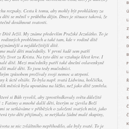
B
chu rozpaky. Cesta k tomu, aby mohly být prohlášeny za
Ú
 děti se měnil v průběhu dějin. Dnes je situace taková, že
L
utečně dosáhnout svatosti.
Z
 je Dítě Ježíš. My známe především Pražské Jezulátko. To je
K
v rodinných problémech a také tam, kde v rodině dítě
ejznámější a nejdůležitější dítě.
D
eme malé děti mučedníky. V první řadě sem patří
B
ly život za Krista. Na tyto děti se vztahuje křest krve. I
 malé dítě. Mezi mučedníky patří také dnešní oslavenkyně
P
lší malé děti. To jsou tedy mučedníci.
L
elným způsobem prožívaly svoji nemoc a utrpení.
y k úctě oltáře. To byla např. svatá Lidwina, holčička,
Ř
olik měsíců byla upoutána na lůžko, než jako dítě zemřela.
Z
které si Bůh vyvolil, aby zprostředkovaly světu důležité
S
i z Fatimy a mnohé další děti, kterým se zjevila Boží
Č
ými se setkáváme v příbězích o založení svatých míst, jako
terá tyto děti přijímaly, se netýkala žádné malé skupiny,
Č
K
vota se nic zvláštního nepřihodilo, ale byly svaté. To je