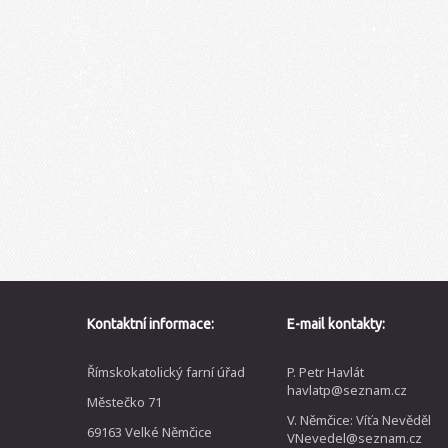
Kontaktní informace:
E-mail kontakty:
Římskokatolický farní úřad
P. Petr Havlát
havlatp@seznam.cz
Městečko 71
V. Němčice: Víťa Nevěděl
69163 Velké Němčice
VNevedel@seznam.cz