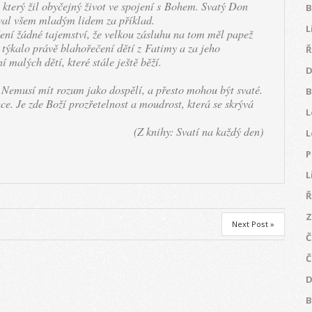
 který žil obyčejný život ve spojení s Bohem. Svatý Don
B
val všem mladým lidem za příklad.
L
ení žádné tajemství, že velkou zásluhu na tom měl papež
e týkalo právě blahořečení dětí z Fatimy a za jeho
Ř
 malých dětí, které stále ještě běží.
D
. Nemusí mít rozum jako dospělí, a přesto mohou být svaté.
B
hce. Je zde Boží prozřetelnost a moudrost, která se skrývá
L
(Z knihy: Svatí na každý den)
L
P
L
Ř
Z
Next Post »
Č
Č
D
B