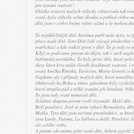
pro uznání svatosti?
Otázka svatosti malých vždycky vzbuzovala tak tro
svaté, byla vždycky velmi dlouhá a pohled církve na
děti jsou v církvi brány velmi vážně a že mohou sk
To nejdůležitější dítě, kterému patří naše úcta, to
přece malé dítě. Toto Dítě lidé vzývají především 
nepřichází a kde rodiče prosí o dítě. To je tedy to n
Když se podíváme potom do dějin, tak v nich najd
betlémská neviňátka. To byly první děti, které položi
skrze křest krve může člověk dosáhnout svatosti, i
svatá Anežka Římská, Tarsícius, Marie Goretti a da
Najdeme ale i případy malých dětí, které neuvěřit
Obětovaly ho Bohu a tímto způsobem byly vyzdvižen
která utrpěla pád a těžké zranění při bruslení. Něk
To jsou tedy svaté nemocné děti.
Zvláštní skupinu potom tvoří vizionáři. Malé děti, 
Boží poselství. Jistě se nám vybaví Bernadetta, dět
Matka. Tyto děti jsou nevinní prostředníci, se kter
jsou Lurdy, Fatima, La Salleta a další. Poselství, k
ale celého světa.
A potom zde máme ještě svaté děti, během jejichž ži