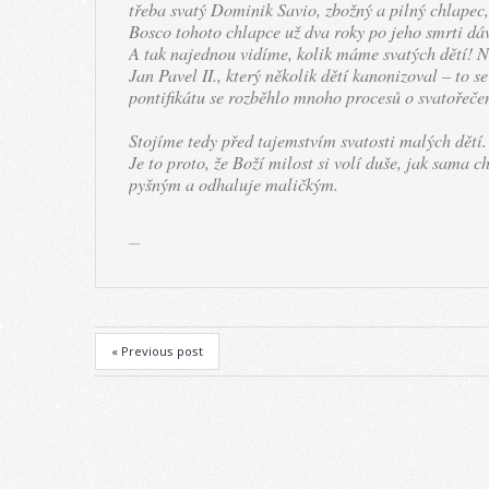
třeba svatý Dominik Savio, zbožný a pilný chlapec,
Bosco tohoto chlapce už dva roky po jeho smrti dá
A tak najednou vidíme, kolik máme svatých dětí! N
Jan Pavel II., který několik dětí kanonizoval – to s
pontifikátu se rozběhlo mnoho procesů o svatořečení
Stojíme tedy před tajemstvím svatosti malých dětí
Je to proto, že Boží milost si volí duše, jak sama c
pyšným a odhaluje maličkým.
« Previous post