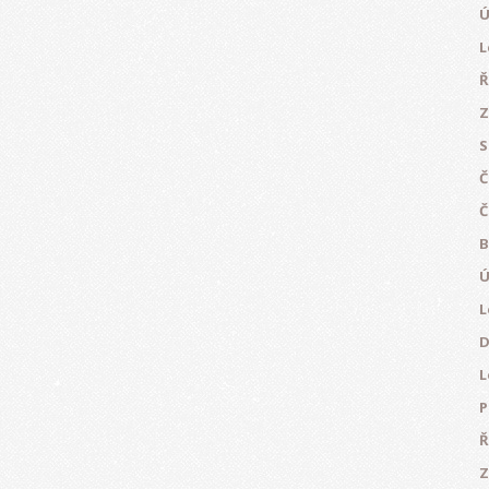
Ú
L
Ř
Z
S
Č
Č
B
Ú
L
D
L
P
Ř
Z