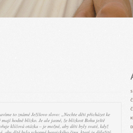
S
Č
Č
avíme to známé Ježíšovo slovo: „Nechte děti přicházet ke
K
ě mají hodně blízko. Je ale jasné, že blízkost Bohu ještě
ořuje klíčová otázka – je možné, aby děti byly svaté, když
D
, aby dítě bylo schopné heroického činu, který je důležitý