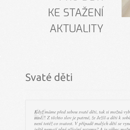
KE STAŽENÍ
AKTUALITY
Svaté děti
Když máme před sebou svaté děti, tak si možná vyb
mně.“ Z těchto slov je patrné, že Ježíš a děti k sob
není totéž co svatost. V případě malých dětí se vyn
ještě nemají plné užívání rozumu? A je vůbec možné