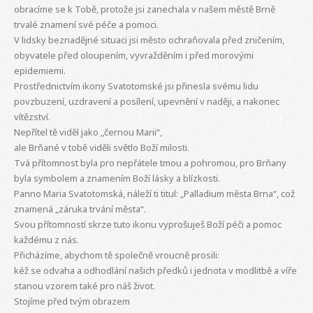
obracíme se k Tobě, protože jsi zanechala v našem městě Brně
trvalé znamení své péče a pomoci.
V lidsky beznadějné situaci jsi město ochraňovala před zničením,
obyvatele před oloupením, vyvražděním i před morovými
epidemiemi.
Prostřednictvím ikony Svatotomské jsi přinesla svému lidu
povzbuzení, uzdravení a posílení, upevnění v naději, a nakonec
vítězství.
Nepřítel tě viděl jako „černou Marii“,
ale Brňané v tobě viděli světlo Boží milosti.
Tvá přítomnost byla pro nepřátele tmou a pohromou, pro Brňany
byla symbolem a znamením Boží lásky a blízkosti.
Panno Maria Svatotomská, náleží ti titul: „Palladium města Brna“, což
znamená „záruka trvání města“.
Svou přítomností skrze tuto ikonu vyprošuješ Boží péči a pomoc
každému z nás.
Přicházíme, abychom tě společně vroucně prosili:
kéž se odvaha a odhodlání našich předků i jednota v modlitbě a víře
stanou vzorem také pro náš život.
Stojíme před tvým obrazem