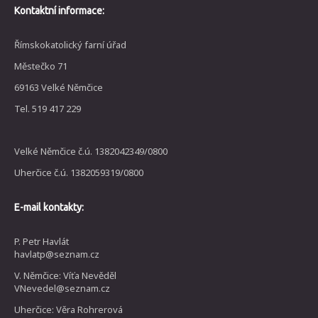
Kontaktní informace:
Římskokatolický farní úřad
Městečko 71
69163 Velké Němčice
Tel. 519 417 229
Velké Němčice č.ú. 1382042349/0800
Uherčice č.ú. 1382059319/0800
E-mail kontakty:
P. Petr Havlát
havlatp@seznam.cz
V. Němčice: Víťa Nevěděl
VNevedel@seznam.cz
Uherčice: Věra Rohrerová