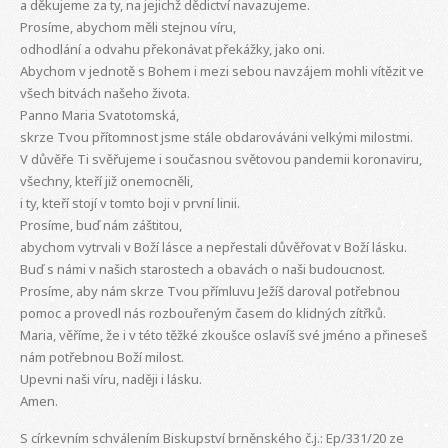
a děkujeme za ty, na jejichž dědictví navazujeme.
Prosíme, abychom měli stejnou víru,
odhodlání a odvahu překonávat překážky, jako oni.
Abychom v jednotě s Bohem i mezi sebou navzájem mohli vítězit ve
všech bitvách našeho života.
Panno Maria Svatotomská,
skrze Tvou přítomnost jsme stále obdarováváni velkými milostmi.
V důvěře Ti svěřujeme i současnou světovou pandemii koronaviru,
všechny, kteří již onemocněli,
i ty, kteří stojí v tomto boji v první linii.
Prosíme, buď nám záštitou,
abychom vytrvali v Boží lásce a nepřestali důvěřovat v Boží lásku.
Buď s námi v našich starostech a obavách o naši budoucnost.
Prosíme, aby nám skrze Tvou přímluvu Ježíš daroval potřebnou
pomoc a provedl nás rozbouřeným časem do klidných zítřků.
Maria, věříme, že i v této těžké zkoušce oslavíš své jméno a přineseš
nám potřebnou Boží milost.
Upevni naši víru, naději i lásku.
Amen.
S církevním schválením Biskupství brněnského č.j.: Ep/331/20 ze