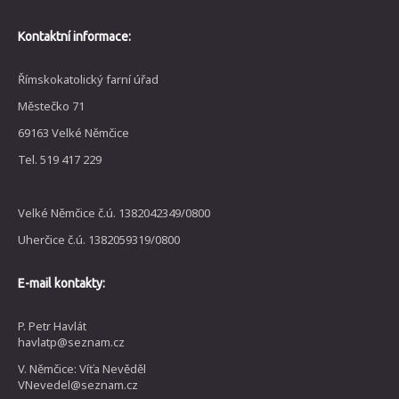
Kontaktní informace:
Římskokatolický farní úřad
Městečko 71
69163 Velké Němčice
Tel. 519 417 229
Velké Němčice č.ú. 1382042349/0800
Uherčice č.ú. 1382059319/0800
E-mail kontakty:
P. Petr Havlát
havlatp@seznam.cz
V. Němčice: Víťa Nevěděl
VNevedel@seznam.cz