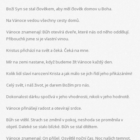
Boží Syn se stal člověkem, aby měl člověk domov u Boha.
Na Vánoce vedou všechny cesty domů.
Vánoce znamenají: Bůh otevírá dveře, které nás od něho oddělují.
Přibouchli jsme si je vlastní vinou.
Kristus přichází na svět a čeká. Čeká na mne.
Mír na zemi nastane, když budeme žít Vánoce každý den.
Kolik lidí slaví narození Krista a jak málo se jich řídí jeho přikázáními!
Celý svět, i náš život, je darem Božím pro nás.
Dokonalost dárku spočívá v jeho vhodnosti, nikoli v jeho hodnotě.
Vánoce přinášejí radost a otevírají srdce.
Bůh se vtělil. Strach se změnil v pokoj, neshoda se proměnila v
objetí. Daleké se stalo blízké. Bůh se stal dítětem.
Vánoce znamenají: On přišel. Osvětlil noční čas. Noc našich temnot,