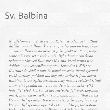
Sv. Balbína
Na přelomu 1. a 2. století po Kristu se odehrává v Římě
příběh svaté Balbíny, který je opředen mnoha legendami.
Jméno Balbína se dá přeložit jako „koktavá,“ což může
skutečně souviset s vadou řeči. Byla dcerou římského
tribuna a zároveň žalářníka Kvirína, který mimo jiné
dohlížel na uvězněného papeže Alexandra I. Když se
Kvirínus dověděl o tom, že papež ve svém životě vykonal
velké zázraky, požádal ho, aby také uzdravil jeho dceru
Balbínu, která trpěla strumou, tedy nemocí zvětšení štítné
žlázy. Jiné podání mluví o tom, že měla na krku velký
hnisající vřed, který nakonec znetvořil její tvář. Legenda
praví, že dívka při setkání s papežem, začala líbat řetězy,
kterými byl spoután. Ten jí ale řekl, že když najde řetězy,
kterými byl spoután apoštol Petr a políbí je, tak potom
bude uzdravena. Otec Balbíny věděl, kde byl Petr vězněn,