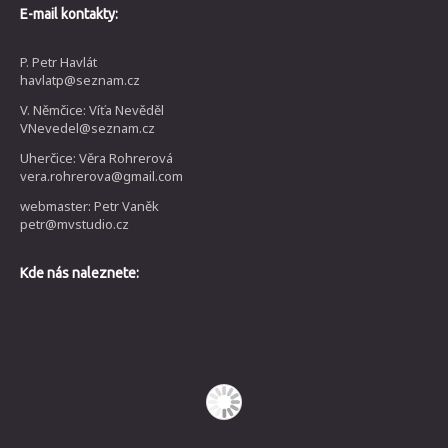
E-mail kontakty:
P. Petr Havlát
havlatp@seznam.cz
V. Němčice: Víťa Nevěděl
VNevedel@seznam.cz
Uherčice: Věra Rohrerová
vera.rohrerova@gmail.com
webmaster: Petr Vaněk
petr@mvstudio.cz
Kde nás naleznete: