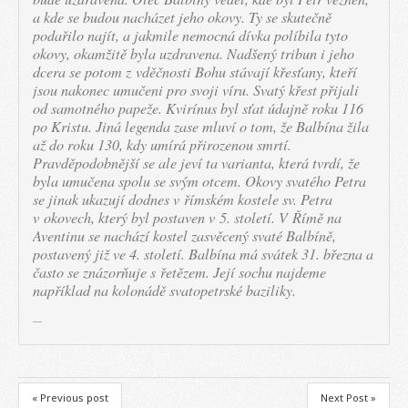
a kde se budou nacházet jeho okovy. Ty se skutečně
podařilo najít, a jakmile nemocná dívka políbila tyto
okovy, okamžitě byla uzdravena. Nadšený tribun i jeho
dcera se potom z vděčnosti Bohu stávají křesťany, kteří
jsou nakonec umučeni pro svoji víru. Svatý křest přijali
od samotného papeže. Kvirínus byl sťat údajně roku 116
po Kristu. Jiná legenda zase mluví o tom, že Balbína žila
až do roku 130, kdy umírá přirozenou smrtí.
Pravděpodobnější se ale jeví ta varianta, která tvrdí, že
byla umučena spolu se svým otcem. Okovy svatého Petra
se jinak ukazují dodnes v římském kostele sv. Petra
v okovech, který byl postaven v 5. století. V Římě na
Aventinu se nachází kostel zasvěcený svaté Balbíně,
postavený již ve 4. století. Balbína má svátek 31. března a
často se znázorňuje s řetězem. Její sochu najdeme
například na kolonádě svatopetrské baziliky.
« Previous post
Next Post »